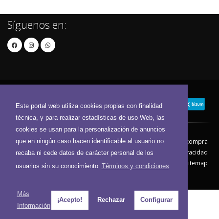
Síguenos en:
Este portal web utiliza cookies propias con finalidad
técnica, y para realizar estadísticas de uso Web, las
cookies se usan para la personalización de anuncios
que en ningún caso hacen identificable al usuario no
Contacto
Aviso Legal
Condiciones de compra
Política de envíos
Política de devolución
Política de Privacidad
recaba ni cede datos de carácter personal de los
Política de Cookies
Sitemap
usuarios sin su conocimiento
Términos y condiciones
© 2026 - Todos los derechos reservados.
Más
¡Acepto!
Rechazar
Configurar
Información