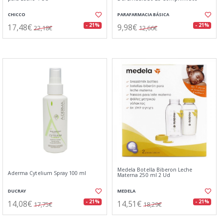
CHICCO
PARAFARMACIA BÁSICA
17,48€
9,98€
- 21%
- 21%
22,18€
12,66€
Medela Botella Biberon Leche
Aderma Cytelium Spray 100 ml
Materna 250 ml 2 Ud
DUCRAY
MEDELA
14,08€
14,51€
- 21%
- 21%
17,75€
18,29€