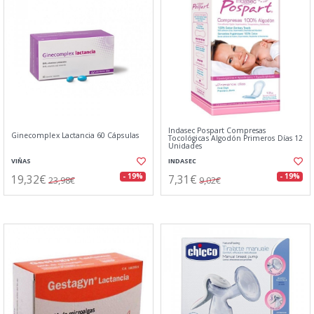
Indasec Pospart Compresas
Ginecomplex Lactancia 60 Cápsulas
Tocológicas Algodón Primeros Días 12
Unidades
VIÑAS
INDASEC
19,32€
7,31€
- 19%
- 19%
23,98€
9,02€