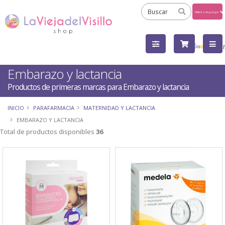
Powered
by
Tra
Embarazo y lactancia
Productos de primeras marcas para Embarazo y lactancia
INICIO
PARAFARMACIA
MATERNIDAD Y LACTANCIA
EMBARAZO Y LACTANCIA
Total de productos disponibles
36