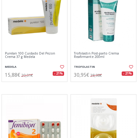
Purelan 100 Cuidado Del Pezon
Trofolastin Post-parto Crema
Crema 37 g Medela
Reafirmante 200ml
MEDELA
TROFOLASTIN
15,88€
30,95€
- 21%
- 21%
20,01€
38,98€