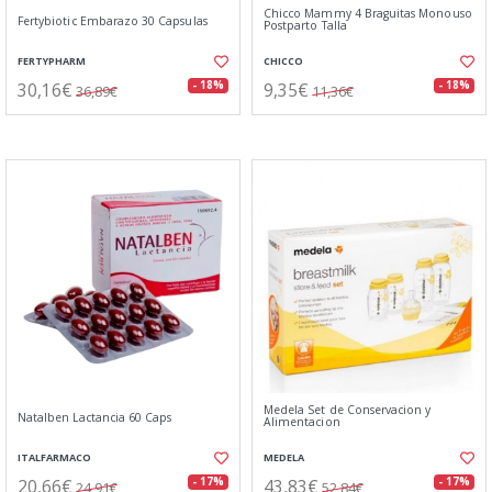
Chicco Mammy 4 Braguitas Monouso
Fertybiotic Embarazo 30 Capsulas
Postparto Talla
FERTYPHARM
CHICCO
30,16€
9,35€
- 18%
- 18%
36,89€
11,36€
Medela Set de Conservacion y
Natalben Lactancia 60 Caps
Alimentacion
ITALFARMACO
MEDELA
20,66€
43,83€
- 17%
- 17%
24,91€
52,84€