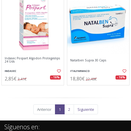
Indasec Pospart Algodon Protegeslips
Natalben Supra 30 Caps
24 Uds
INDASEC
ITALFARMACO
2,85€
18,80€
- 16%
- 16%
3,41€
22,48€
Anterior
1
2
Siguiente
Síguenos en: