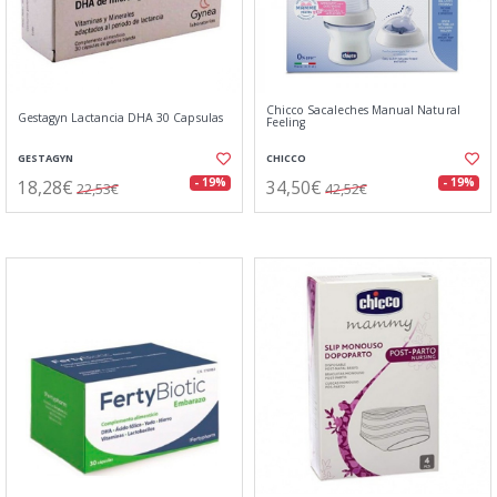
Chicco Sacaleches Manual Natural
Gestagyn Lactancia DHA 30 Capsulas
Feeling
GESTAGYN
CHICCO
18,28€
34,50€
- 19%
- 19%
22,53€
42,52€