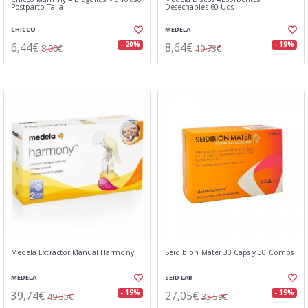
Postparto Talla
Desechables 60 Uds
CHICCO
MEDELA
6,44€
8,64€
- 20%
- 19%
8,00€
10,73€
Medela Extractor Manual Harmony
Seidibion Mater 30 Caps y 30 Comps
MEDELA
SEID LAB
39,74€
27,05€
- 19%
- 19%
49,35€
33,59€