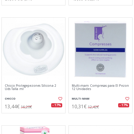
Chicco Protegepezones Silicona 2
Multi-mam Compresas para El Pezon
Uds Talla ml
12 Unidades
CHICCO
MULTI-MAM
13,44€
10,31€
- 17%
- 17%
16,20€
12,42€