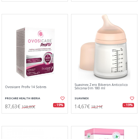
Suavinex Zero Biberon Anticolico
Ovosicare Profiv 14 Sobres
Silicona 0m 180 ml
PROCARE HEALTH IBERIA
SUAVINEX
87,63€
14,67€
- 19%
- 19%
108,80€
18,21€