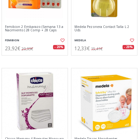
Femibion 2 Embarazo (Semana 13 a
Medela Pezonera Contact Talla L 2
Nacimiento) 28 Comp + 28 Caps
Uds
FEMIBION
MEDELA
23,92€
12,33€
- 20%
- 20%
29,93€
15,41€
Chicco Mammy 4 Braguitas Monouso
Medela Discos Absorbentes