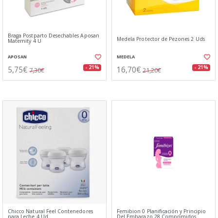
Braga Postparto Desechables Aposan
Medela Protector de Pezones 2 Uds
Maternity 4 U
APOSAN
MEDELA
5,75€
16,70€
- 21%
- 21%
7,30€
21,20€
Chicco Natural Feel Contenedores
Femibion 0 Planificación y Principio
para Leche 4 Ud
Del Embarazo 28 Comprimidos