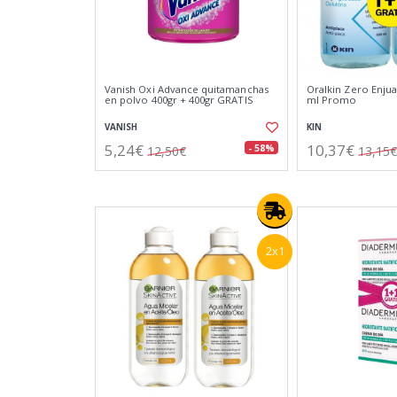
Vanish Oxi Advance quitamanchas
Oralkin Zero Enju
en polvo 400gr + 400gr GRATIS
ml Promo
VANISH
KIN
5,24€
10,37€
- 58%
12,50€
13,15€
2x1