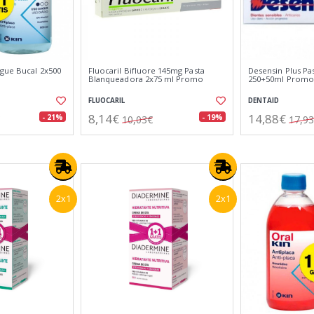
ague Bucal 2x500
Fluocaril Bifluore 145mg Pasta
Desensin Plus Pa
Blanqueadora 2x75 ml Promo
250+50ml Promo
FLUOCARIL
DENTAID
8,14€
14,88€
- 21%
- 19%
10,03€
17,9
2x1
2x1