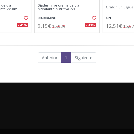
 de dia
Diadermine crema de dia
Oralkin Enjuagu
ante 2x50ml
hidratante nutritiva 2x1
DIADERMINE
KIN
9,15€
12,51€
- 41%
- 43%
16,03€
15,8
Anterior
1
Siguiente