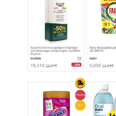
Eucerin Dermocapillaire Champú
Fairy lavavajillas p
Gel Anticaspa Grasa Duplo 2x250ml
20 GRATIS
Promo
EUCERIN
FAIRY
18,31€
9,00€
- 20%
22,91€
13,00€
Oferta
2x1