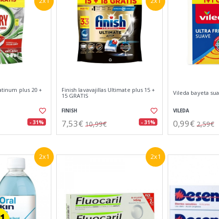
2x1
2x1
latinum plus 20 +
Finish lavavajillas Ultimate plus 15 +
Vileda bayeta su
15 GRATIS
FINISH
VILEDA
7,53€
0,99€
- 31%
- 31%
10,99€
2,59€
2x1
2x1