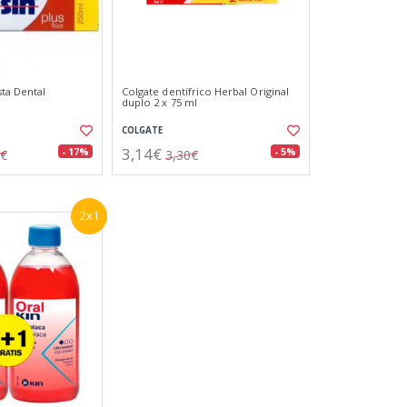
sta Dental
Colgate dentífrico Herbal Original
duplo 2 x 75 ml
COLGATE
3,14€
- 17%
- 5%
3€
3,30€
2x1