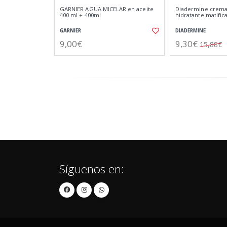
GARNIER AGUA MICELAR en aceite
Diadermine crema
400 ml + 400ml
hidratante matific
GARNIER
DIADERMINE
9,00€
9,30€
15,88€
Síguenos en: