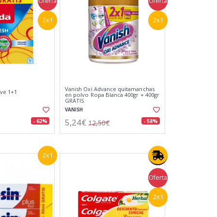
Oferta
Oferta
2x1
2x1
Vanish Oxi Advance quitamanchas
ave 1+1
en polvo Ropa Blanca 400gr + 400gr
GRATIS
VANISH
5,24€
- 62%
- 58%
12,50€
2x1
Oferta
2x1