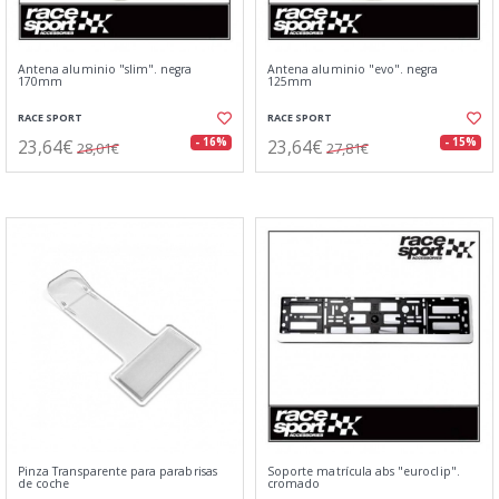
Antena aluminio "slim". negra
Antena aluminio "evo". negra
170mm
125mm
RACE SPORT
RACE SPORT
23,64€
23,64€
- 16%
- 15%
28,01€
27,81€
Pinza Transparente para parabrisas
Soporte matrícula abs "euroclip".
de coche
cromado