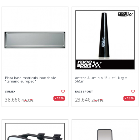
Placa base matrícula inoxidable
Antena Aluminio "Bullet". Negra
"tamaño europeo"
56Cm
SUMEX
RACE SPORT
38,66€
23,64€
- 11%
- 10%
43,33€
26,41€