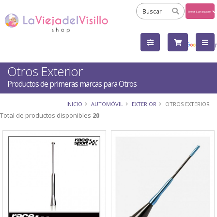
Powered
by
Tra
Otros Exterior
Productos de primeras marcas para Otros
INICIO
AUTOMÓVIL
EXTERIOR
OTROS EXTERIOR
Total de productos disponibles
20