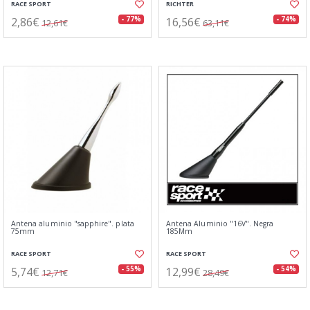
RACE SPORT
RICHTER
2,86€
16,56€
- 77%
- 74%
12,61€
63,11€
Antena aluminio "sapphire". plata
Antena Aluminio "16V". Negra
75mm
185Mm
RACE SPORT
RACE SPORT
5,74€
12,99€
- 55%
- 54%
12,71€
28,49€