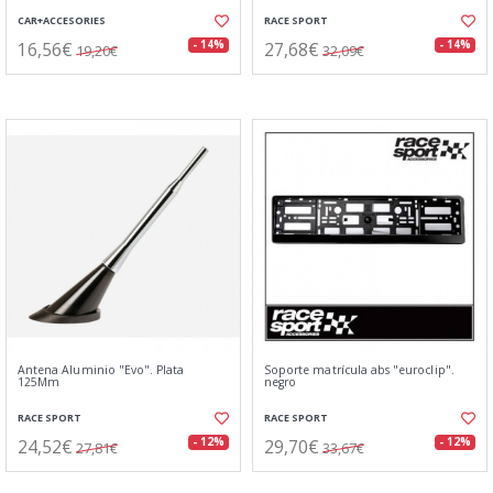
CAR+ACCESORIES
RACE SPORT
16,56€
27,68€
- 14%
- 14%
19,20€
32,09€
Antena Aluminio "Evo". Plata
Soporte matrícula abs "euroclip".
125Mm
negro
RACE SPORT
RACE SPORT
24,52€
29,70€
- 12%
- 12%
27,81€
33,67€