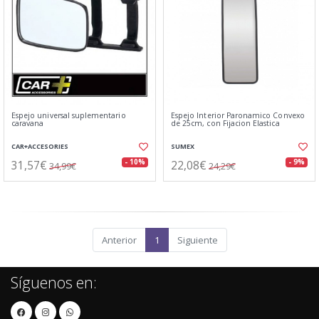
Espejo universal suplementario
Espejo Interior Paronamico Convexo
caravana
de 25cm, con Fijacion Elastica
CAR+ACCESORIES
SUMEX
31,57€
22,08€
- 10%
- 9%
34,99€
24,29€
Anterior
1
Siguiente
Síguenos en: