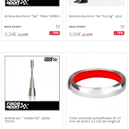
Antena Aluminio "Sat". Plata 162Mm
Antena aluminio 16v "tuning". azul
RACE SPORT
RACE SPORT
3,24€
5,00€
- 79%
- 78%
15,64€
22,83€
Antena alu " xtrashorty". plata
Cinta cromada autoadhesiva de 21
70mm
mm de ancho y 5 mts de longitud