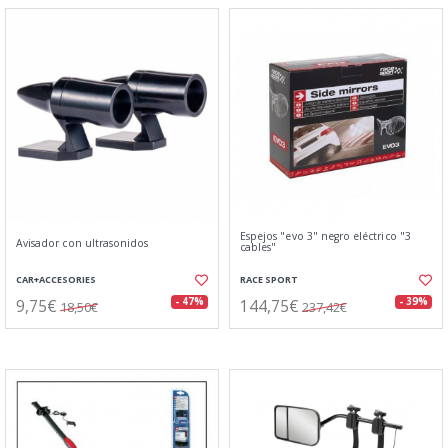
Espejos "evo 3" negro eléctrico "3
Avisador con ultrasonidos
cables"
CAR+ACCESORIES
RACE SPORT
9,75€
144,75€
- 47%
- 39%
18,50€
237,42€