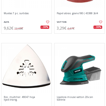
Muelas 7 pc. surtidas
Papel abras. grano180 ( 43388 )bl4
ALFA
VATTON
9,62€
3,29€
- 30%
- 30%
13,68€
4,67€
Rec. multiher. 49047 hoja
Lijadora mouse vatton 20v.sin
lijad.triang.
bateria