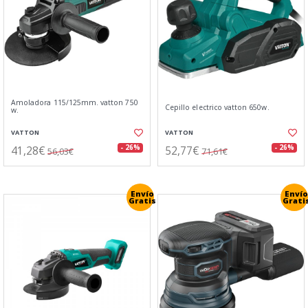
Amoladora 115/125mm. vatton 750
Cepillo electrico vatton 650w.
w.
VATTON
VATTON
41,28€
52,77€
- 26%
- 26%
56,03€
71,61€
Envío
Envío
Gratis
Grati