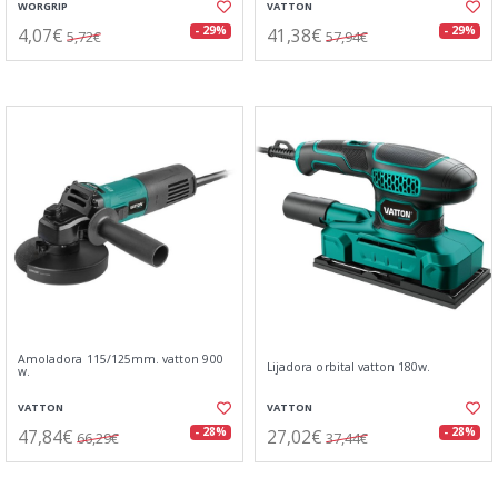
WORGRIP
VATTON
4,07€
41,38€
- 29%
- 29%
5,72€
57,94€
Amoladora 115/125mm. vatton 900
Lijadora orbital vatton 180w.
w.
VATTON
VATTON
47,84€
27,02€
- 28%
- 28%
66,29€
37,44€