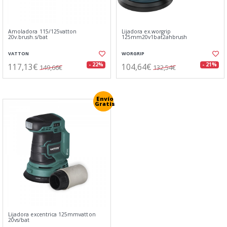
Amoladora 115/125vatton
Lijadora ex.worgrip
20v.brush.s/bat
125mm20v1bat2ahbrush
VATTON
WORGRIP
117,13€
104,64€
- 22%
- 21%
149,66€
132,54€
Envío
Gratis
Lijadora excentrica 125mmvatton
20vs/bat