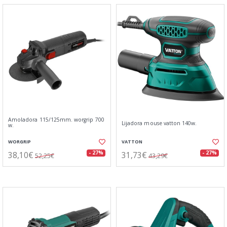
Amoladora 115/125mm. worgrip 700
Lijadora mouse vatton 140w.
w.
WORGRIP
VATTON
38,10€
31,73€
- 27%
- 27%
52,25€
43,29€