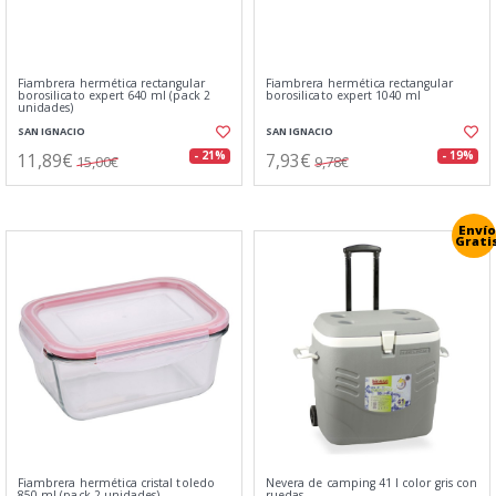
Fiambrera hermética rectangular
Fiambrera hermética rectangular
borosilicato expert 640 ml (pack 2
borosilicato expert 1040 ml
unidades)
SAN IGNACIO
SAN IGNACIO
11,89€
7,93€
- 21%
- 19%
15,00€
9,78€
Envío
Grati
Fiambrera hermética cristal toledo
Nevera de camping 41 l color gris con
850 ml (pack 2 unidades)
ruedas