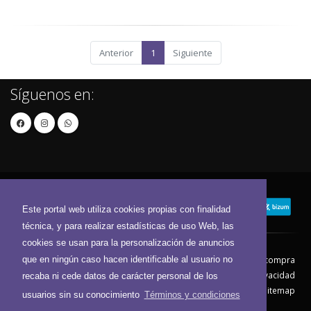
Anterior
1
Siguiente
Síguenos en:
Este portal web utiliza cookies propias con finalidad
técnica, y para realizar estadísticas de uso Web, las
cookies se usan para la personalización de anuncios
que en ningún caso hacen identificable al usuario no
Contacto
Aviso Legal
Condiciones de compra
Política de envíos
Política de devolución
Política de Privacidad
recaba ni cede datos de carácter personal de los
Política de Cookies
Sitemap
usuarios sin su conocimiento
Términos y condiciones
© 2026 - Todos los derechos reservados.