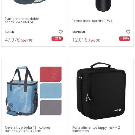
Fiambrera elect.doble
Termo inox. botella 0,75 l.
conex12v/230v1.5l
KUKEN
SUPREME
47,97€
12,01€
- 26%
- 26%
65,11€
16,30€
Nevera tipo bolsa 18 l colores
Porta alimentos tappy max + 2
surtidos, 29 x 31 x 21cm
fiambreras