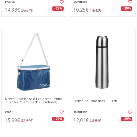
BASICS
SUPREME
14,38€
10,25€
- 29%
- 29%
20,34€
14,42€
Nevera tipo bolsa 8 l colores surtidos,
Termo liquidos inox 1 l. 12h
30 x 16 x 21 cm (pack 2 unidades)
COOL
SUPREME
15,99€
12,01€
- 29%
- 29%
22,39€
16,81€