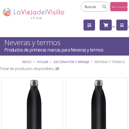
Powered
by
Tra
Neveras y termos
Productos de primeras marcas para Neveras y termos
INICIO
HOGAR
DECORACIÓN Y MENAJE
NEVERAS Y TERMOS
Total de productos disponibles
25