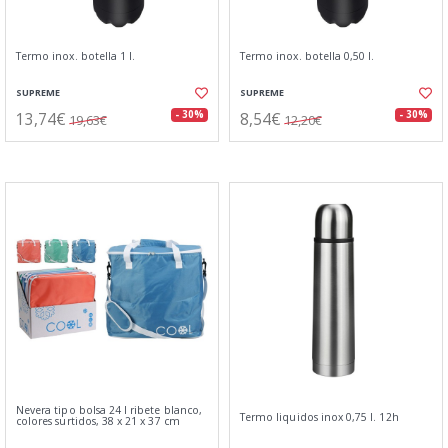
Termo inox. botella 1 l.
Termo inox. botella 0,50 l.
SUPREME
SUPREME
13,74€
8,54€
- 30%
- 30%
19,63€
12,20€
Nevera tipo bolsa 24 l ribete blanco,
Termo liquidos inox 0,75 l. 12h
colores surtidos, 38 x 21 x 37 cm