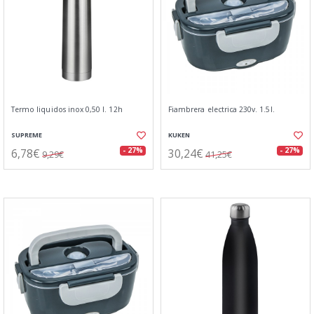
Termo liquidos inox 0,50 l. 12h
Fiambrera electrica 230v. 1.5l.
SUPREME
KUKEN
6,78€
30,24€
- 27%
- 27%
9,29€
41,25€