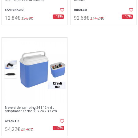
SAN IGNACIO
HIDALGO
12,84€
92,68€
- 18%
- 17%
15,59€
111,24€
Nevera de camping 24 l 12 v dc
adaptador coche 39 x 24 x 39 cm
ATLANTIC
54,22€
- 17%
65,02€