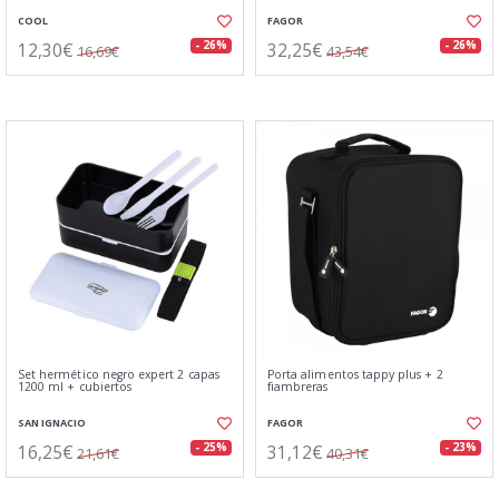
COOL
FAGOR
12,30€
32,25€
- 26%
- 26%
16,69€
43,54€
Set hermético negro expert 2 capas
Porta alimentos tappy plus + 2
1200 ml + cubiertos
fiambreras
SAN IGNACIO
FAGOR
16,25€
31,12€
- 25%
- 23%
21,61€
40,31€