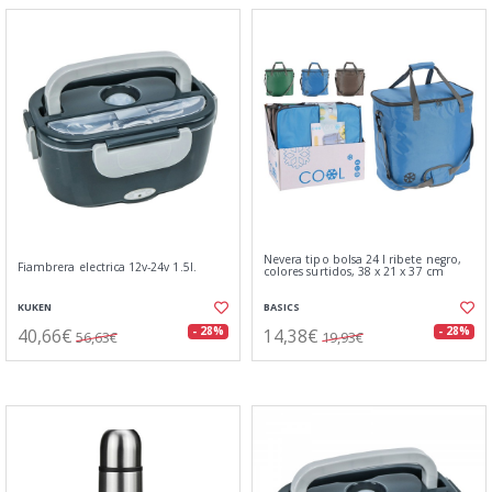
Nevera tipo bolsa 24 l ribete negro,
Fiambrera electrica 12v-24v 1.5l.
colores surtidos, 38 x 21 x 37 cm
KUKEN
BASICS
40,66€
14,38€
- 28%
- 28%
56,63€
19,93€