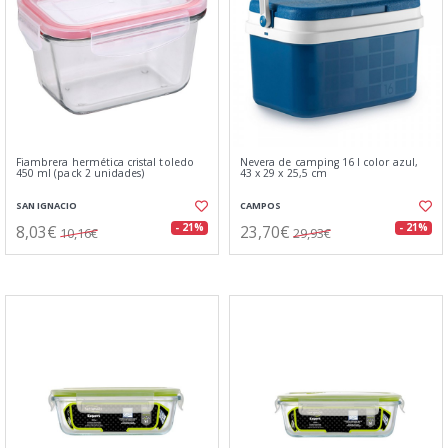
Fiambrera hermética cristal toledo
Nevera de camping 16 l color azul,
450 ml (pack 2 unidades)
43 x 29 x 25,5 cm
SAN IGNACIO
CAMPOS
8,03€
23,70€
- 21%
- 21%
10,16€
29,93€