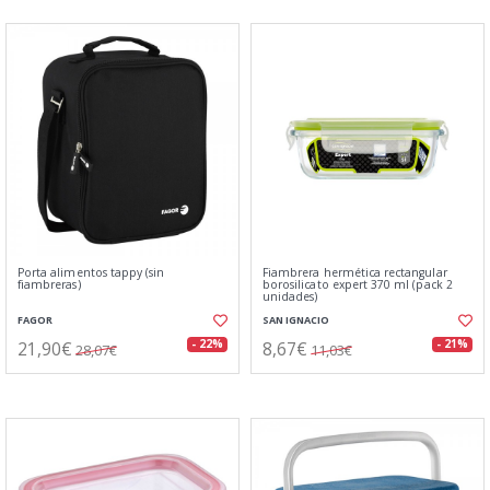
Porta alimentos tappy (sin
Fiambrera hermética rectangular
fiambreras)
borosilicato expert 370 ml (pack 2
unidades)
FAGOR
SAN IGNACIO
21,90€
8,67€
- 22%
- 21%
28,07€
11,03€