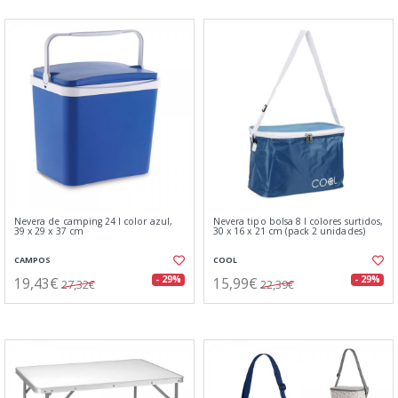
Nevera de camping 24 l color azul,
Nevera tipo bolsa 8 l colores surtidos,
39 x 29 x 37 cm
30 x 16 x 21 cm (pack 2 unidades)
CAMPOS
COOL
19,43€
15,99€
- 29%
- 29%
27,32€
22,39€