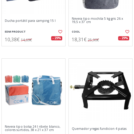
Nevera tipo mochila 5 kg gris 26 x
Ducha portátil para camping 15 l
19,5 x 37 cm
EDM PRODUCT
COOL
10,38€
18,31€
- 29%
- 29%
14,69€
25,90€
Nevera tipo bolsa 24 l ribete blanco,
Quemador yregas fundicion 4 patas
colores surtidos, 38 x 21 x 37 cm