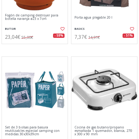
Fogón de camping destroyer para
Porta agua plegable 20 l
botella naranja ø23 x 7cm
BUTSIR
BASICS
23,04€
7,37€
- 58%
- 51%
55,00€
14,91€
Set de 3 bolsas para basura
Cocina de gas butano/propano
reutilizables especial camping con
esmaltada 1 quemador, blanca, 270
medidas 30x30x39cm
x 300 x 90 mm