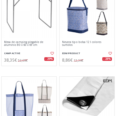
Mesa de camping plegable de
Nevera tipo bolsa 12 l colores
aluminio 80 x 60 x 69 cm
surtidos
CAMP ACTIVE
EDM PRODUCT
38,35€
8,86€
- 29%
- 28%
53,69€
12,34€