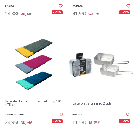
BASICS
YREGAS
14,38€
41,99€
- 29%
- 29%
20,34€
59,39€
Saco de dormir colores surtidos, 190
Cacerolas aluminio 2 uds
x 75 cm
CAMP ACTIVE
BASICS
24,95€
11,18€
- 29%
- 29%
35,11€
15,73€