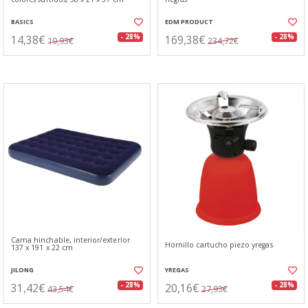
BASICS
EDM PRODUCT
14,38€
169,38€
- 28%
- 28%
19,93€
234,72€
Cama hinchable, interior/exterior
Hornillo cartucho piezo yregas
137 x 191 x 22 cm
JILONG
YREGAS
31,42€
20,16€
- 28%
- 28%
43,54€
27,93€