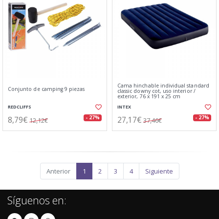
Cama hinchable individual standard
Conjunto de camping 9 piezas
classic downy cot, uso interior /
exterior, 76 x 191 x 25 cm
REDCLIFFS
INTEX
8,79€
27,17€
- 27%
- 27%
12,12€
37,46€
Anterior
1
2
3
4
Siguiente
Síguenos en: