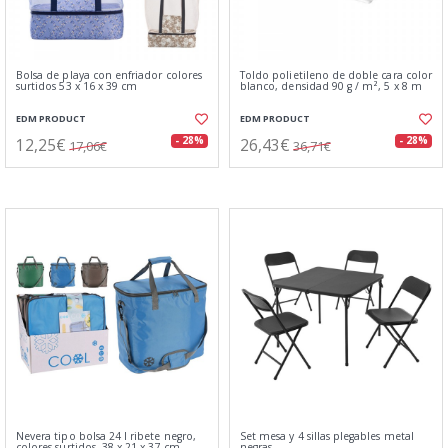
Bolsa de playa con enfriador colores
Toldo polietileno de doble cara color
surtidos 53 x 16 x 39 cm
blanco, densidad 90 g / m², 5 x 8 m
EDM PRODUCT
EDM PRODUCT
12,25€
26,43€
- 28%
- 28%
17,06€
36,71€
Nevera tipo bolsa 24 l ribete negro,
Set mesa y 4 sillas plegables metal
colores surtidos, 38 x 21 x 37 cm
negras