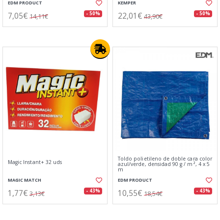
EDM PRODUCT
KEMPER
7,05€
22,01€
- 50%
- 50%
14,11€
43,90€
Toldo polietileno de doble cara color
Magic Instant+ 32 uds
azul/verde, densidad 90 g / m², 4 x 5
m
MAGIC MATCH
EDM PRODUCT
1,77€
10,55€
- 43%
- 43%
3,13€
18,54€