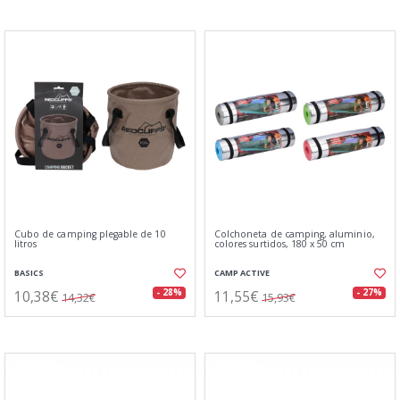
Cubo de camping plegable de 10
Colchoneta de camping, aluminio,
litros
colores surtidos, 180 x 50 cm
BASICS
CAMP ACTIVE
10,38€
11,55€
- 28%
- 27%
14,32€
15,93€