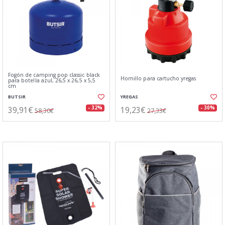
Fogón de camping pop classic black
Hornillo para cartucho yregas
para botella azul, 26,5 x 26,5 x 5,5
cm
BUTSIR
YREGAS
39,91€
19,23€
- 32%
- 30%
58,30€
27,33€