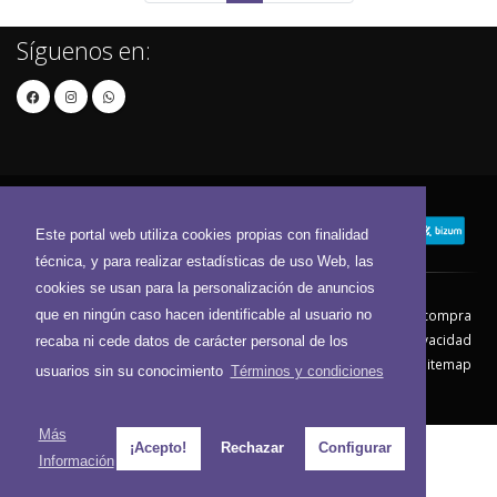
Síguenos en:
Este portal web utiliza cookies propias con finalidad
técnica, y para realizar estadísticas de uso Web, las
cookies se usan para la personalización de anuncios
que en ningún caso hacen identificable al usuario no
Contacto
Aviso Legal
Condiciones de compra
Política de envíos
Política de devolución
Política de Privacidad
recaba ni cede datos de carácter personal de los
Política de Cookies
Sitemap
usuarios sin su conocimiento
Términos y condiciones
© 2026 - Todos los derechos reservados.
Más
¡Acepto!
Rechazar
Configurar
Información