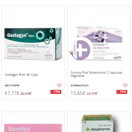
Donna Plus Silveractive 7 Capsulas
Gestagyn Men 60 Caps
Vaginales
GESTAGYN
DONNA PLUS
67,77€
15,65€
- 19%
- 18%
83,54€
19,15€