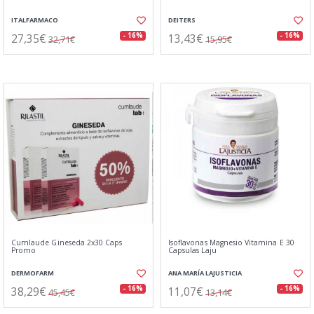
ITALFARMACO
DEITERS
27,35€
13,43€
- 16%
- 16%
32,71€
15,95€
Cumlaude Gineseda 2x30 Caps
Isoflavonas Magnesio Vitamina E 30
Promo
Capsulas Laju
DERMOFARM
ANA MARÍA LAJUSTICIA
38,29€
11,07€
- 16%
- 16%
45,45€
13,14€