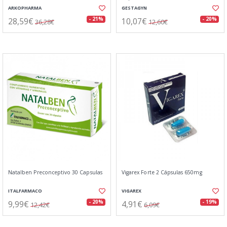
ARKOPHARMA
GESTAGYN
28,59€
10,07€
- 21%
- 20%
36,28€
12,60€
Natalben Preconceptivo 30 Capsulas
Vigarex Forte 2 Cápsulas 650mg
ITALFARMACO
VIGAREX
9,99€
4,91€
- 20%
- 19%
12,42€
6,09€