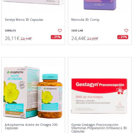
Serelys Meno 30 Capsulas
Menocta 30 Comp
SERELYS
SEID LAB
26,11€
24,44€
- 21%
- 21%
33,14€
31,02€
Arkopharma Aceite de Onagra 200
Gynea Gestagyn Preconcepción
Capsulas
Vitaminas Preparación Embarazo 30
Cápsulas