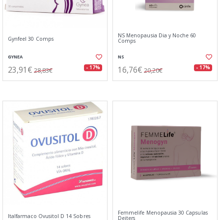
NS Menopausia Dia y Noche 60
Gynfeel 30 Comps
Comps
GYNEA
NS
23,91€
16,76€
- 17%
- 17%
28,83€
20,20€
Femmelife Menopausia 30 Capsulas
Italfarmaco Ovusitol D 14 Sobres
Deiters