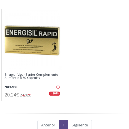
Energisil Vigor Senior Complemento
Alimenticio 30 Cápsulas
ENERGISIL
20,24€
- 16%
24,02€
Anterior
1
Siguiente