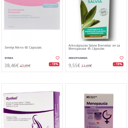
Arkocápsulas Salvia Bienestar en La
Serelys Meno 60 Capsulas
Menopausia 45 Cápsulas
GYNEA
ARKOPHARMA
38,46€
9,55€
- 18%
- 18%
47,05€
11,60€