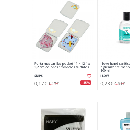
Porta mascarillas pocket 11 x 12,4 x
I love hand sanitis
1,2 cm colores / modelos surtidos
higienizante mano
100ml
SNIPS
I LOVE
0,17€
0,23€
- 85%
1,17€
0,91€