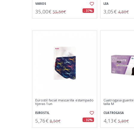
VARIOS
LEA
35,00€
3,05€
- 37%
55,50€
4,80€
Eurostil facial mascarilla estampado
Cuatrogasa guantes
tijeras 1un
talla M
EUROSTIL
CUATROGASA
5,76€
4,13€
- 32%
8,50€
5,80€