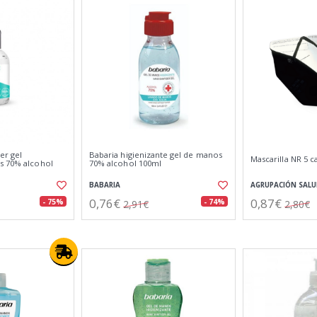
ser gel
Babaria higienizante gel de manos
Mascarilla NR 5 c
s 70% alcohol
70% alcohol 100ml
BABARIA
AGRUPACIÓN SALU
0,76€
0,87€
- 75%
- 74%
2,91€
2,80€