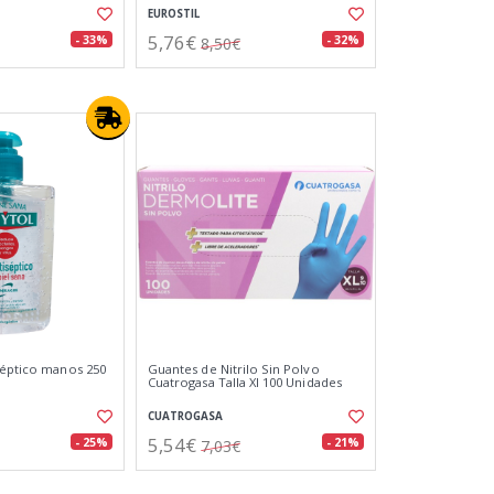
EUROSTIL
5,76€
- 33%
- 32%
8,50€
séptico manos 250
Guantes de Nitrilo Sin Polvo
Cuatrogasa Talla Xl 100 Unidades
CUATROGASA
5,54€
- 25%
- 21%
7,03€