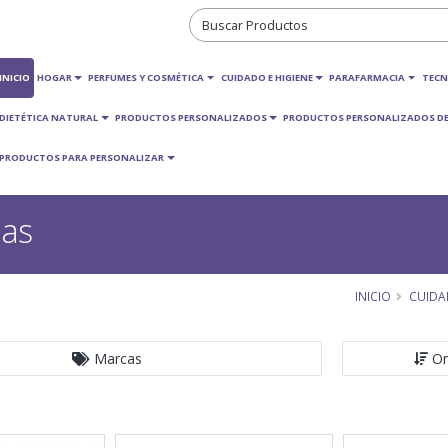
INICIO
HOGAR
PERFUMES Y COSMÉTICA
CUIDADO E HIGIENE
PARAFARMACIA
TECN
DIETÉTICA NATURAL
PRODUCTOS PERSONALIZADOS
PRODUCTOS PERSONALIZADOS DE
PRODUCTOS PARA PERSONALIZAR
las
INICIO
CUIDA
Marcas
Or