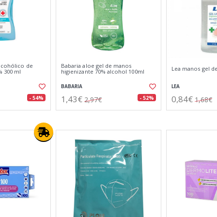
lcohólico de
Babaria aloe gel de manos
Lea manos gel de
% 300 ml
higienizante 70% alcohol 100ml
BABARIA
LEA
1,43€
0,84€
- 54%
- 52%
2,97€
1,68€