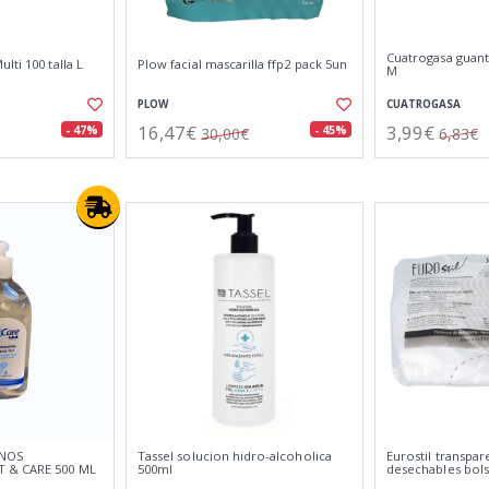
Cuatrogasa guante
lti 100 talla L
Plow facial mascarilla ffp2 pack 5un
M
PLOW
CUATROGASA
16,47€
3,99€
- 47%
- 45%
30,00€
6,83€
ANOS
Tassel solucion hidro-alcoholica
Eurostil transpar
 & CARE 500 ML
500ml
desechables bol