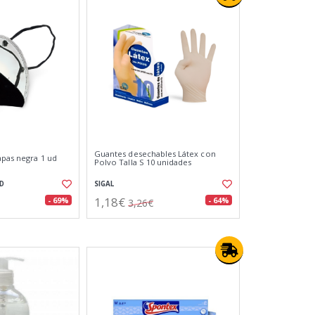
Guantes desechables Látex con
apas negra 1 ud
Polvo Talla S 10 unidades
D
SIGAL
1,18€
- 69%
- 64%
3,26€