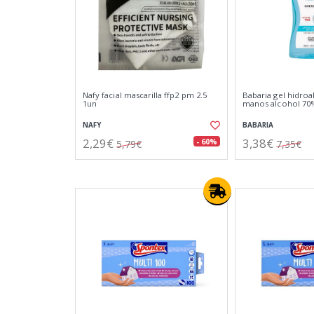
Nafy facial mascarilla ffp2 pm 2.5
Babaria gel hidroa
1un
manos alcohol 70
NAFY
BABARIA
2,29€
3,38€
- 60%
5,79€
7,35€