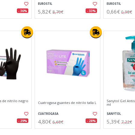
EUROSTIL
EUROSTIL
5,82€
0,66€
- 36%
- 33%
8,70€
0,98€
 de nitrilo negro
Sanytol Gel Anti
Cuatrogasa guantes de nitrilo talla L
ml
CUATROGASA
SANYTOL
4,80€
5,39€
- 29%
- 28%
6,68€
7,22€