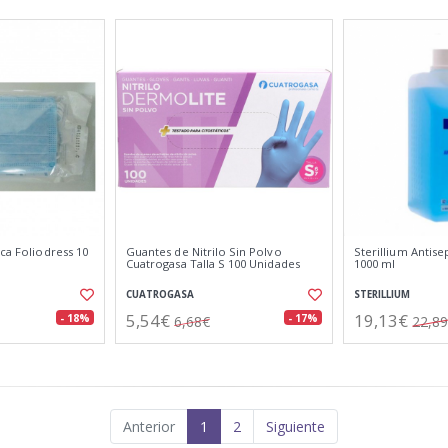
ica Foliodress 10
Guantes de Nitrilo Sin Polvo
Sterillium Antis
Cuatrogasa Talla S 100 Unidades
1000 ml
CUATROGASA
STERILLIUM
5,54€
19,13€
- 18%
- 17%
6,68€
22,8
Anterior
1
2
Siguiente