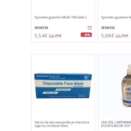
Spontex guantes Multi 100 talla S
Spontex guantes Mu
SPONTEX
SPONTEX
5,54€
5,68€
- 48%
10,75€
10,75€
Varios facial mascarilla protectora
LEA GEL LIMPIAM
caja no medical 50un
DOSIFICADOR SOFT