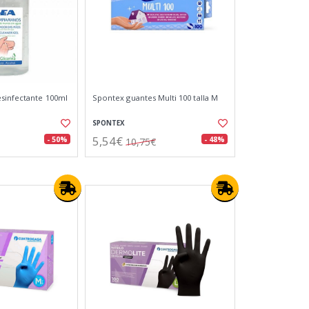
sinfectante 100ml
Spontex guantes Multi 100 talla M
SPONTEX
5,54€
- 50%
- 48%
10,75€