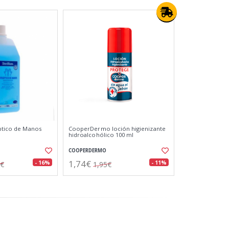
eptico de Manos
CooperDermo loción higienizante
hidroalcohólico 100 ml
COOPERDERMO
1,74€
- 16%
- 11%
9€
1,95€