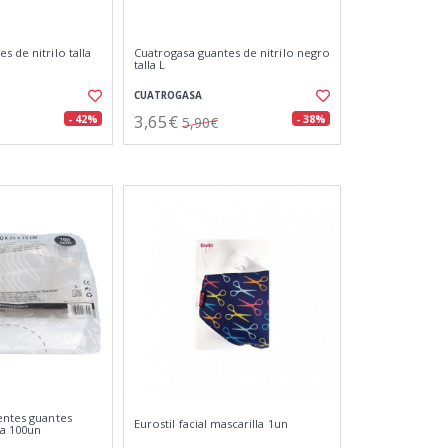
s de nitrilo talla
Cuatrogasa guantes de nitrilo negro
talla L
CUATROGASA
3,65€
- 42%
- 38%
5,90€
entes guantes
Eurostil facial mascarilla 1un
sa 100un