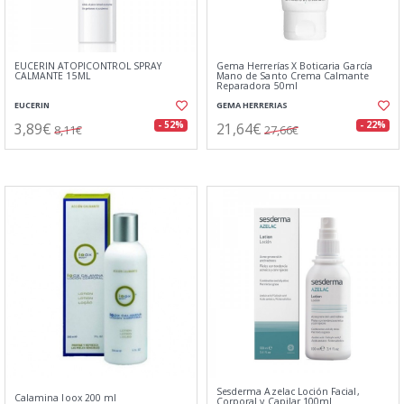
EUCERIN ATOPICONTROL SPRAY
Gema Herrerías X Boticaria García
CALMANTE 15ML
Mano de Santo Crema Calmante
Reparadora 50ml
EUCERIN
GEMA HERRERIAS
3,89€
21,64€
- 52%
- 22%
8,11€
27,66€
Sesderma Azelac Loción Facial,
Calamina Ioox 200 ml
Corporal y Capilar 100ml