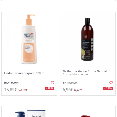
Th Pharma Gel de Ducha Natural
Lindor Loción Corporal 500 ml
Coco y Macadamia
HARTMANN
TH PHARMA
15,89€
6,96€
- 18%
- 18%
19,30€
8,45€