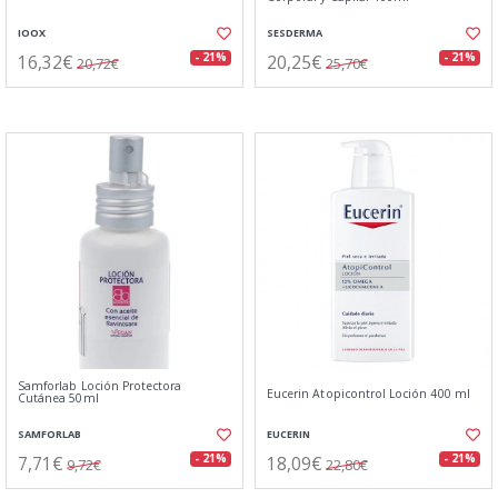
IOOX
SESDERMA
16,32€
20,25€
- 21%
- 21%
20,72€
25,70€
Samforlab Loción Protectora
Eucerin Atopicontrol Loción 400 ml
Cutánea 50ml
SAMFORLAB
EUCERIN
7,71€
18,09€
- 21%
- 21%
9,72€
22,80€