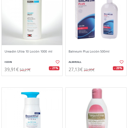
Ureadin Ultra 10 Loción 1000 ml
Balneum Plus Loción 500ml
ISDIN
ALMIRALL
39,91€
27,13€
- 21%
- 20%
50,27€
33,95€