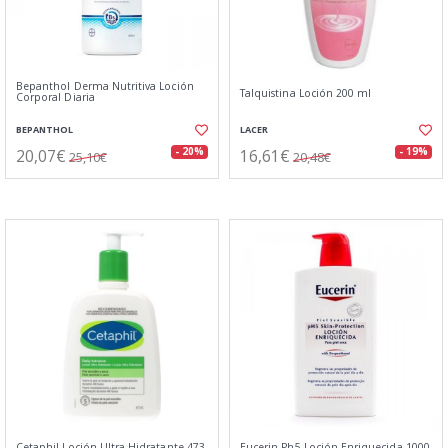
Bepanthol Derma Nutritiva Loción
Talquistina Loción 200 ml
Corporal Diaria
BEPANTHOL
LACER
20,07€
16,61€
- 20%
- 19%
25,10€
20,48€
Cetaphil Loción Ultra Hidratante 473
Eucerin Ph5 Loción Enriquecida 1000