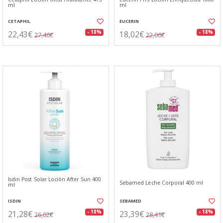
ml
ml
CETAPHIL
EUCERIN
22,43€
18,02€
- 18%
- 18%
27,46€
22,06€
Isdin Post Solar Loción After Sun 400
Sebamed Leche Corporal 400 ml
ml
ISDIN
SEBAMED
21,28€
23,39€
- 18%
- 18%
26,02€
28,41€