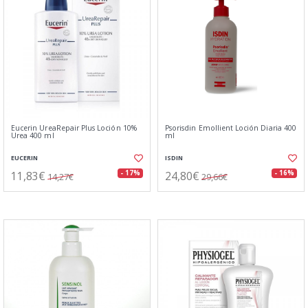
Eucerin UreaRepair Plus Loción 10%
Psorisdin Emollient Loción Diaria 400
Urea 400 ml
ml
EUCERIN
ISDIN
11,83€
24,80€
- 17%
- 16%
14,27€
29,66€