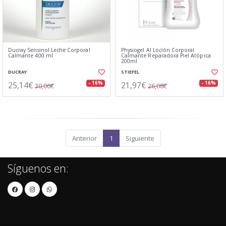
Ducray Sensinol Leche Corporal
Physiogel AI Loción Corporal
Calmante 400 ml
Calmante Reparadora Piel Atópica
200ml
DUCRAY
STIEFEL
25,14€
21,97€
- 16%
- 16%
30,06€
26,08€
Anterior
1
Siguiente
Síguenos en: