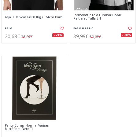
Farmalastic Faja Lumbar Doble
Faja 3 Bandas Prs603bg Xl 24cm Prim
Refuerzo Talla 2 1
PRIM
FARMALASTIC
20,68€
39,99€
- 21%
- 20%
26,07€
50,02€
Panty Comp Normal Varisan
Microfibra Nero Tl