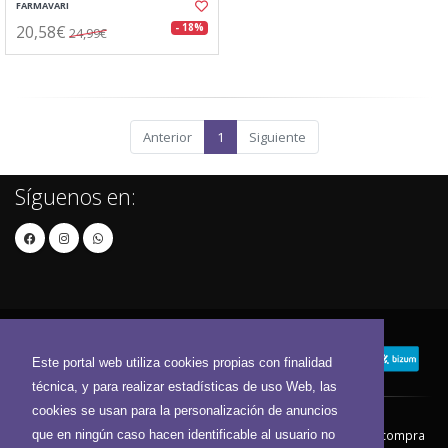
FARMAVARI
20,58€
- 18%
24,99€
Anterior
1
Siguiente
Síguenos en:
Este portal web utiliza cookies propias con finalidad
técnica, y para realizar estadísticas de uso Web, las
cookies se usan para la personalización de anuncios
que en ningún caso hacen identificable al usuario no
Contacto
Aviso Legal
Condiciones de compra