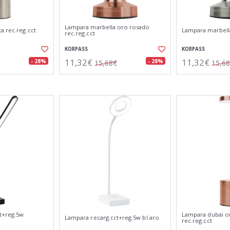
Lampara marbella oro rosado
a rec.reg.cct
Lampara marbella
rec.reg.cct
KORPASS
KORPASS
11,32€
11,32€
- 28%
- 28%
15,68€
15,6
t+reg.5w
Lampara dubai o
Lampara recarg.cct+reg.5w bl.aro
rec.reg.cct