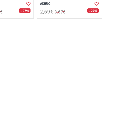
AKHUO
2,69€
- 27%
- 27%
1€
3,67€