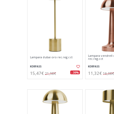
Lampara vendrell
Lampara dubai oro rec.reg.cct
rec.reg.cct
KORPASS
KORPASS
15,47€
11,32€
- 30%
21,98€
16,08€