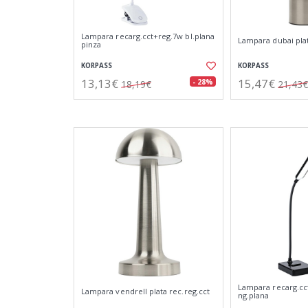
Lampara recarg.cct+reg.7w bl.plana
Lampara dubai plat
pinza
KORPASS
KORPASS
13,13€
15,47€
- 28%
18,19€
21,43€
Lampara recarg.cc
Lampara vendrell plata rec.reg.cct
ng.plana