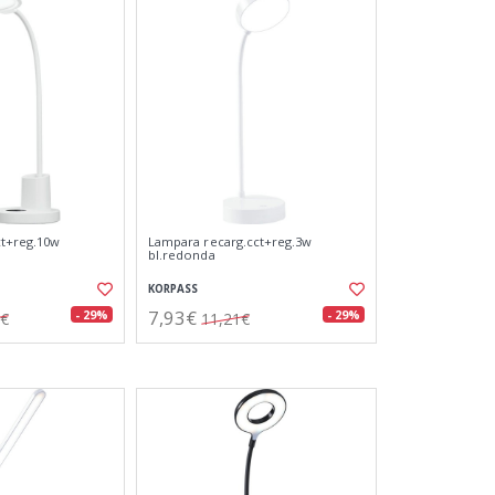
ct+reg.10w
Lampara recarg.cct+reg.3w
bl.redonda
KORPASS
7,93€
- 29%
- 29%
5€
11,21€