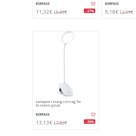
KORPASS
KORPASS
11,32€
9,18€
- 27%
15,60€
12,59€
Lampara recarg.cct+reg.7w
bl.redon.pinza
KORPASS
13,13€
- 26%
17,82€