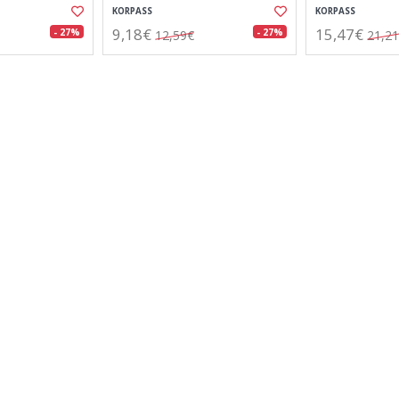
KORPASS
KORPASS
9,18€
15,47€
- 27%
- 27%
12,59€
21,2