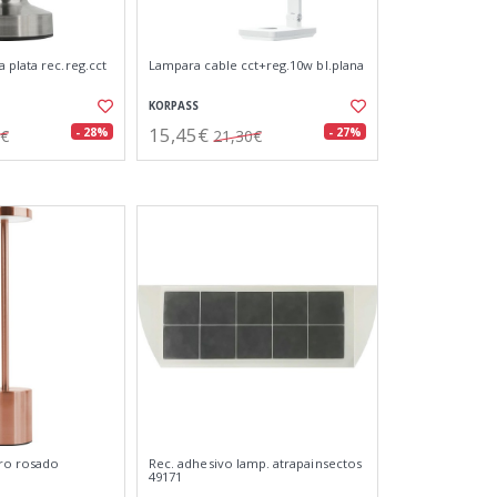
 plata rec.reg.cct
Lampara cable cct+reg.10w bl.plana
KORPASS
15,45€
- 28%
- 27%
8€
21,30€
ro rosado
Rec. adhesivo lamp. atrapainsectos
49171