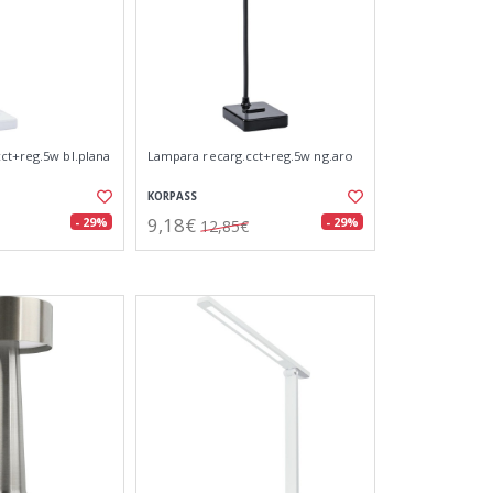
ct+reg.5w bl.plana
Lampara recarg.cct+reg.5w ng.aro
KORPASS
9,18€
- 29%
- 29%
12,85€