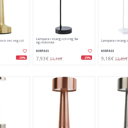
Lampara recarg.cct+reg.3w
oro rec.reg.cct
Lampara recarg.c
ng.redonda
KORPASS
KORPASS
7,93€
9,18€
- 29%
- 29%
11,16€
12,85€