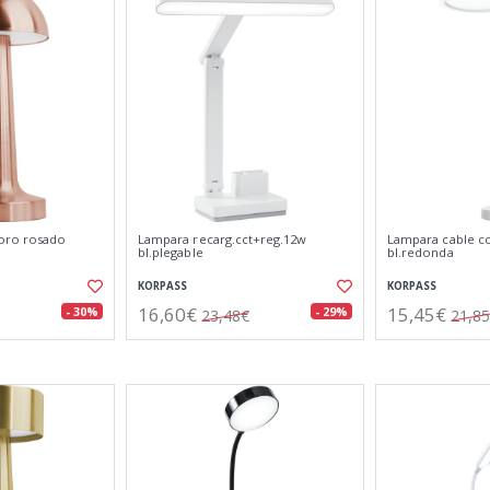
 oro rosado
Lampara recarg.cct+reg.12w
Lampara cable c
bl.plegable
bl.redonda
KORPASS
KORPASS
16,60€
15,45€
- 30%
- 29%
23,48€
21,8