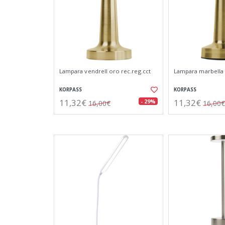
Lampara vendrell oro rec.reg.cct
Lampara marbella 
KORPASS
KORPASS
11,32€
11,32€
- 29%
16,00€
16,00€