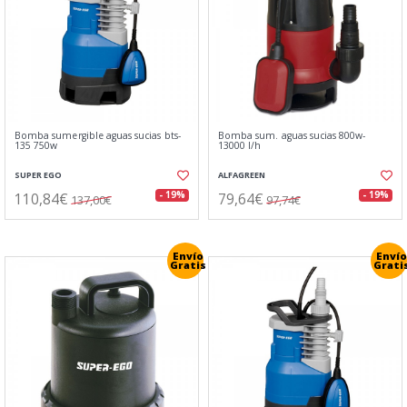
Bomba sumergible aguas sucias bts-
Bomba sum. aguas sucias 800w-
135 750w
13000 l/h
SUPER EGO
ALFAGREEN
110,84€
79,64€
- 19%
- 19%
137,00€
97,74€
Envío
Envío
Gratis
Grati