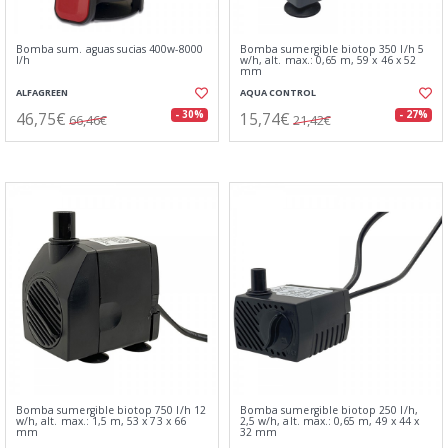
Bomba sum. aguas sucias 400w-8000
Bomba sumergible biotop 350 l/h 5
l/h
w/h, alt. max.: 0,65 m, 59 x 46 x 52
mm
ALFAGREEN
AQUA CONTROL
46,75€
15,74€
- 30%
- 27%
66,46€
21,42€
Bomba sumergible biotop 750 l/h 12
Bomba sumergible biotop 250 l/h,
w/h, alt. max.: 1,5 m, 53 x 73 x 66
2,5 w/h, alt. max.: 0,65 m, 49 x 44 x
mm
32 mm