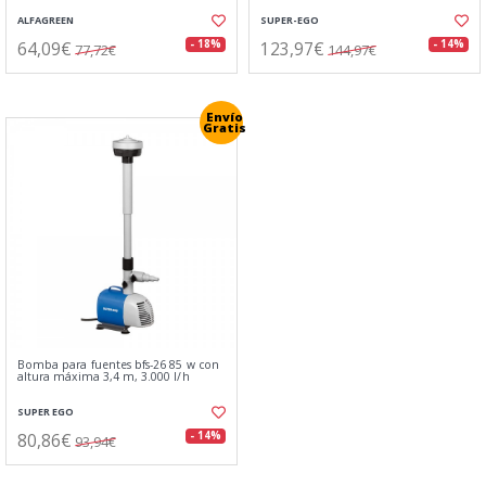
ALFAGREEN
SUPER-EGO
64,09€
123,97€
- 18%
- 14%
77,72€
144,97€
Envío
Gratis
Bomba para fuentes bfs-26 85 w con
altura máxima 3,4 m, 3.000 l/h
SUPER EGO
80,86€
- 14%
93,94€