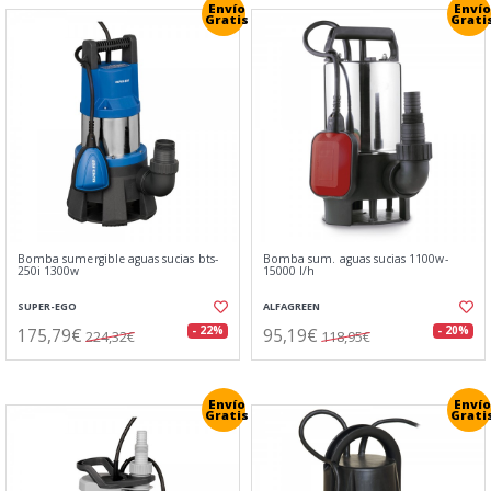
Envío
Envío
Gratis
Grati
Bomba sumergible aguas sucias bts-
Bomba sum. aguas sucias 1100w-
250i 1300w
15000 l/h
SUPER-EGO
ALFAGREEN
175,79€
95,19€
- 22%
- 20%
224,32€
118,95€
Envío
Envío
Gratis
Grati