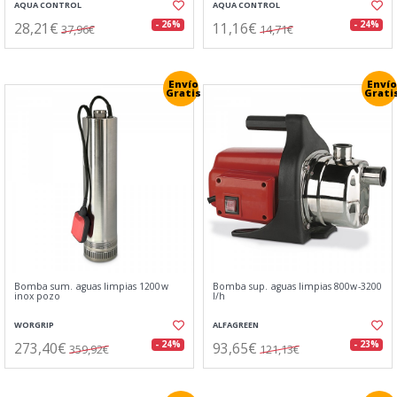
AQUA CONTROL
AQUA CONTROL
28,21€
11,16€
- 26%
- 24%
37,96€
14,71€
Envío
Envío
Gratis
Grati
Bomba sum. aguas limpias 1200w
Bomba sup. aguas limpias 800w-3200
inox pozo
l/h
WORGRIP
ALFAGREEN
273,40€
93,65€
- 24%
- 23%
359,92€
121,13€