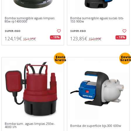
Bomba sumergible aguas limpias
Bomba sumergible aguas sucias bts-
80w rp1400000
155 900w
SUPER-EGO
SUPER-EGO
124,19€
123,85€
- 18%
- 18%
151,35€
150,89€
Envío
Envío
Gratis
Grati
Bomba sum. aguas limpias 250w-
Bomba de superficie bjs-300 600w
4000 l/h