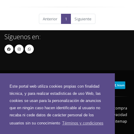
Anterior
1
Siguiente
Síguenos en:
Este portal web utiliza cookies propias con finalidad
técnica, y para realizar estadísticas de uso Web, las
cookies se usan para la personalización de anuncios
que en ningún caso hacen identificable al usuario no
Contacto
Aviso Legal
Condiciones de compra
Política de envíos
Política de devolución
Política de Privacidad
recaba ni cede datos de carácter personal de los
Política de Cookies
Sitemap
usuarios sin su conocimiento
Términos y condiciones
© 2026 - Todos los derechos reservados.