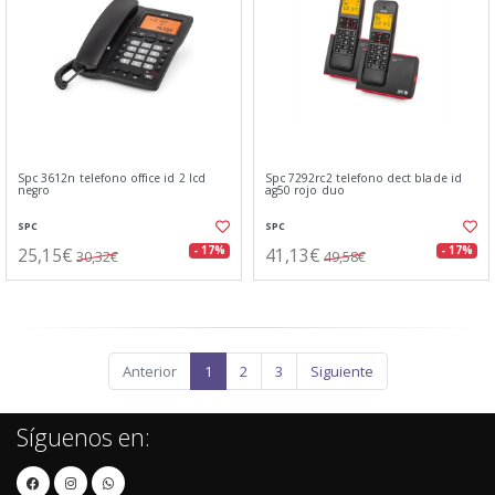
Spc 3612n telefono office id 2 lcd
Spc 7292rc2 telefono dect blade id
negro
ag50 rojo duo
SPC
SPC
25,15€
41,13€
- 17%
- 17%
30,32€
49,58€
Anterior
1
2
3
Siguiente
Síguenos en: