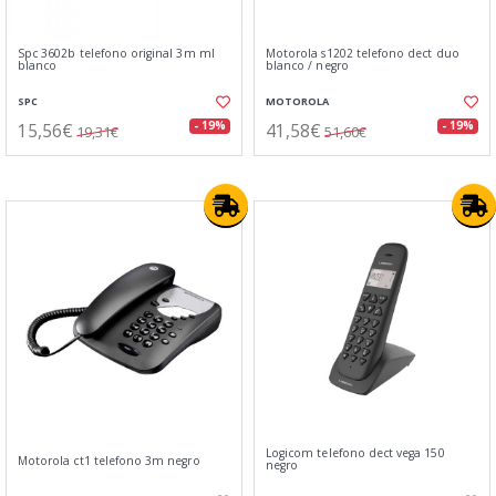
Spc 3602b telefono original 3m ml
Motorola s1202 telefono dect duo
blanco
blanco / negro
SPC
MOTOROLA
15,56€
41,58€
- 19%
- 19%
19,31€
51,60€
Logicom telefono dect vega 150
Motorola ct1 telefono 3m negro
negro