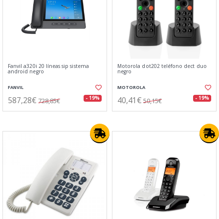
Fanvil a320i 20 líneas sip sistema
Motorola dot202 teléfono dect duo
android negro
negro
FANVIL
MOTOROLA
587,28€
40,41€
- 19%
- 19%
728,85€
50,15€