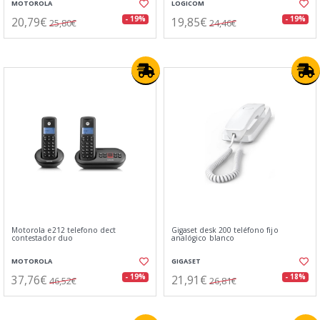
MOTOROLA
LOGICOM
20,79€
19,85€
- 19%
- 19%
25,80€
24,46€
Motorola e212 telefono dect
Gigaset desk 200 teléfono fijo
contestador duo
analógico blanco
MOTOROLA
GIGASET
37,76€
21,91€
- 19%
- 18%
46,52€
26,81€