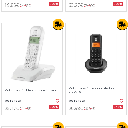
19,85€
63,27€
- 20%
- 20%
24,82€
79,09€
Motorola e201 telefono dect call
Motorola s1201 telefono dect blanco
blocking
MOTOROLA
MOTOROLA
25,17€
20,98€
- 20%
- 19%
31,46€
26,04€