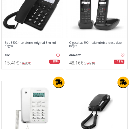
Spc 3602n telefono original 3m ml
Gigaset as690 inalámbrico dect duo
negro
negro
SPC
GIGASET
15,41€
48,16€
- 18%
- 18%
18,85€
58,91€