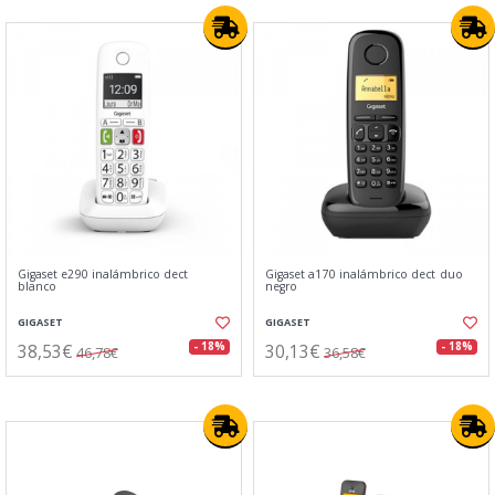
Gigaset e290 inalámbrico dect
Gigaset a170 inalámbrico dect duo
blanco
negro
GIGASET
GIGASET
38,53€
30,13€
- 18%
- 18%
46,78€
36,58€