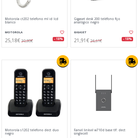
Motorola ct202 telefono ml id lcd
Gigaset desk 200 teléfono fijo
blanco
analógico negro
MOTOROLA
GIGASET
25,18€
21,91€
- 18%
- 18%
30,80€
26,61€
Motorola s1202 telefono dect duo
Fanvil linkvil w710d base tlf. dect
negro
singlecell