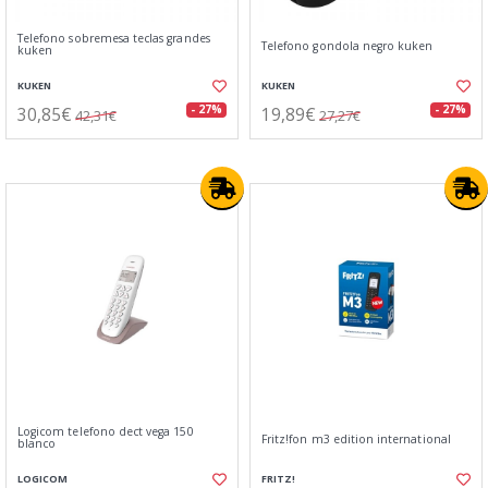
Telefono sobremesa teclas grandes
Telefono gondola negro kuken
kuken
KUKEN
KUKEN
30,85€
19,89€
- 27%
- 27%
42,31€
27,27€
Logicom telefono dect vega 150
Fritz!fon m3 edition international
blanco
LOGICOM
FRITZ!