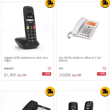
Gigaset e290 inalámbrico dect duo
Spc 3612b telefono office id 2 lcd
negro
blanco
GIGASET
SPC
61,40€
24,68€
- 18%
- 18%
75,11€
30,19€