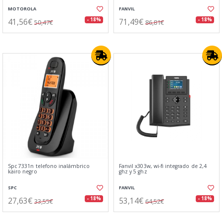
MOTOROLA
FANVIL
41,56€
71,49€
- 18%
- 18%
50,47€
86,81€
Spc 7331n telefono inalámbrico
Fanvil x303w, wi-fi integrado de 2,4
kairo negro
ghz y 5 ghz
SPC
FANVIL
27,63€
53,14€
- 18%
- 18%
33,55€
64,52€