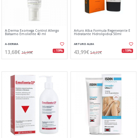
A-Derma Exomega Control Allergo
Arturo Alba Formula Regenerante E
Bálsamo Emoliente 40 ml
Hidratante Hidrolipidica 50ml
A-DERMA
ARTURO ALBA
13,68€
43,99€
- 19%
- 19%
16,99€
54,22€