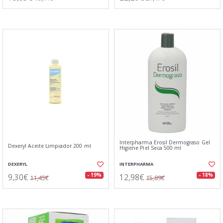
Interpharma Erosil Dermograso Gel
Dexeryl Aceite Limpiador 200 ml
Higiene Piel Seca 500 ml
DEXERYL
INTERPHARMA
9,30€
12,98€
- 19%
- 18%
11,45€
15,89€