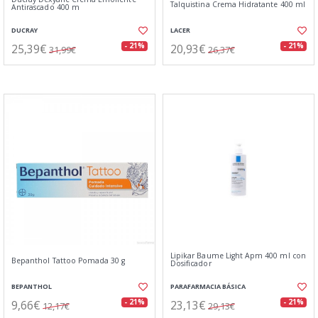
Talquistina Crema Hidratante 400 ml
Antirascado 400 m
DUCRAY
LACER
25,39€
20,93€
- 21%
- 21%
31,99€
26,37€
Lipikar Baume Light Apm 400 ml con
Bepanthol Tattoo Pomada 30 g
Dosificador
BEPANTHOL
PARAFARMACIA BÁSICA
9,66€
23,13€
- 21%
- 21%
12,17€
29,13€