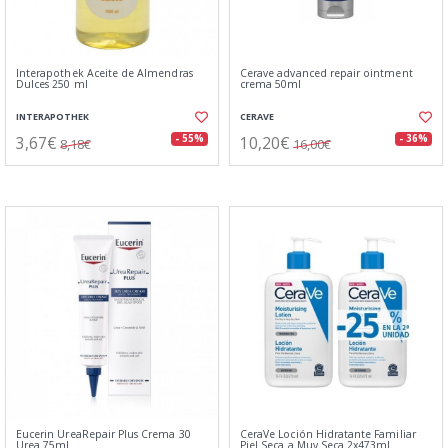
Interapothek Aceite de Almendras
Cerave advanced repair ointment
Dulces 250 ml
crema 50ml
INTERAPOTHEK
CERAVE
3,67€
10,20€
- 55%
- 36%
8,18€
16,00€
Eucerin UreaRepair Plus Crema 30
CeraVe Loción Hidratante Familiar
Urea 75ml
Piel Seca a Muy Seca 2x473ml