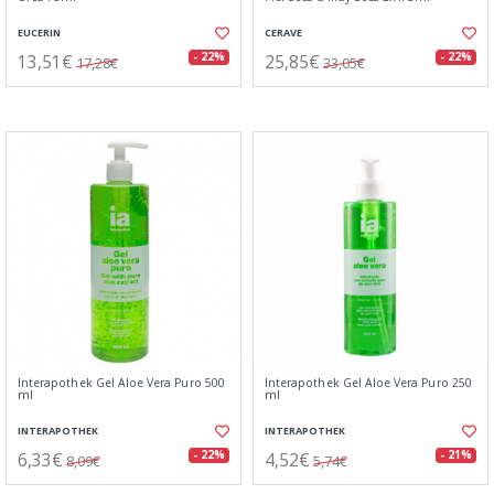
EUCERIN
CERAVE
13,51€
25,85€
- 22%
- 22%
17,28€
33,05€
Interapothek Gel Aloe Vera Puro 500
Interapothek Gel Aloe Vera Puro 250
ml
ml
INTERAPOTHEK
INTERAPOTHEK
6,33€
4,52€
- 22%
- 21%
8,09€
5,74€