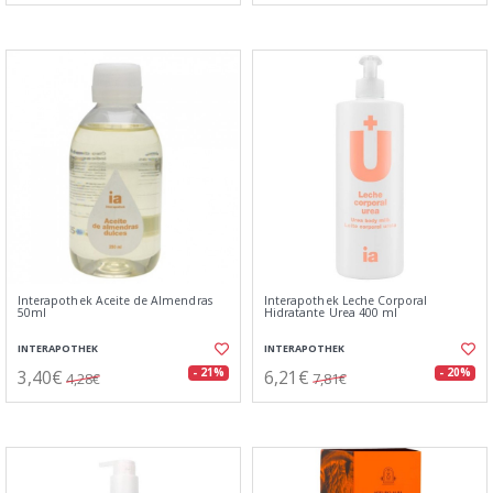
Interapothek Aceite de Almendras
Interapothek Leche Corporal
50ml
Hidratante Urea 400 ml
INTERAPOTHEK
INTERAPOTHEK
3,40€
6,21€
- 21%
- 20%
4,28€
7,81€