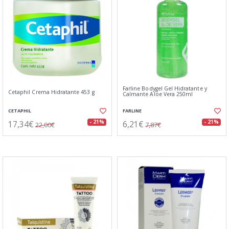
Farline Bodygel Gel Hidratante y
Cetaphil Crema Hidratante 453 g
Calmante Aloe Vera 250ml
CETAPHIL
FARLINE
17,34€
6,21€
- 21%
- 21%
22,00€
7,87€