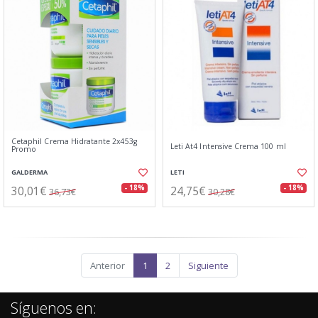
Cetaphil Crema Hidratante 2x453g
Leti At4 Intensive Crema 100 ml
Promo
GALDERMA
LETI
30,01€
24,75€
- 18%
- 18%
36,73€
30,28€
Anterior
1
2
Siguiente
Síguenos en: