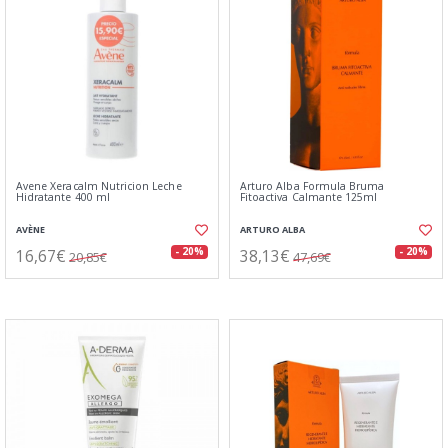
Avene Xeracalm Nutricion Leche
Arturo Alba Formula Bruma
Hidratante 400 ml
Fitoactiva Calmante 125ml
AVÈNE
ARTURO ALBA
16,67€
38,13€
- 20%
- 20%
20,85€
47,69€