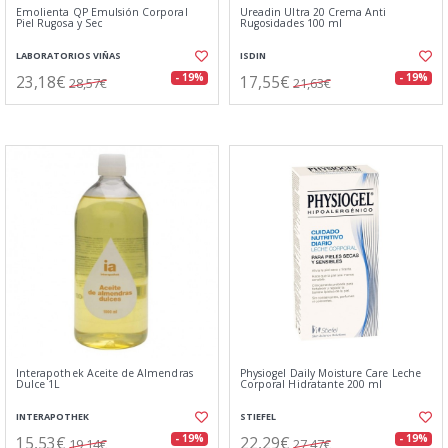
Emolienta QP Emulsión Corporal
Ureadin Ultra 20 Crema Anti
Piel Rugosa y Sec
Rugosidades 100 ml
LABORATORIOS VIÑAS
ISDIN
23,18€
17,55€
- 19%
- 19%
28,57€
21,63€
Interapothek Aceite de Almendras
Physiogel Daily Moisture Care Leche
Dulce 1L
Corporal Hidratante 200 ml
INTERAPOTHEK
STIEFEL
15,53€
22,29€
- 19%
- 19%
19,14€
27,47€