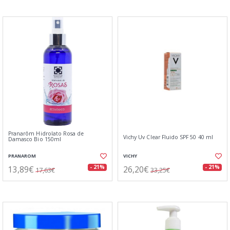
Pranarôm Hidrolato Rosa de
Vichy Uv Clear Fluido SPF 50 40 ml
Damasco Bio 150ml
PRANAROM
VICHY
13,89€
26,20€
- 21%
- 21%
17,63€
33,25€