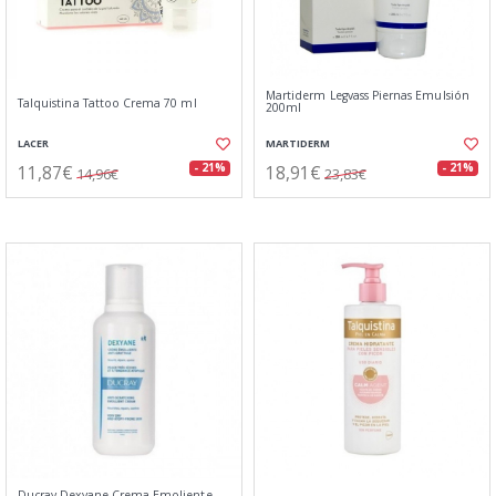
Martiderm Legvass Piernas Emulsión
Talquistina Tattoo Crema 70 ml
200ml
LACER
MARTIDERM
11,87€
18,91€
- 21%
- 21%
14,96€
23,83€
Ducray Dexyane Crema Emoliente