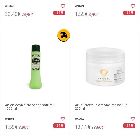
ARUAL
ANIAN
30,40€
1,55€
- 61%
- 61%
78,96€
3,99€
Anian acondicionador natural
Arual crystal diamond mascarilla
1000ml
250ml
ANIAN
ARUAL
1,55€
13,11€
- 61%
- 61%
3,99€
33,60€