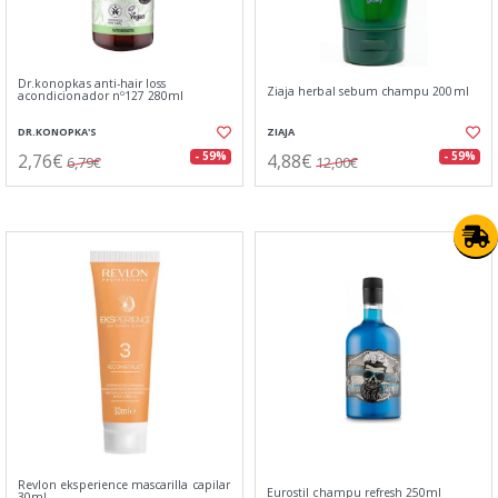
Dr.konopkas anti-hair loss
Ziaja herbal sebum champu 200ml
acondicionador nº127 280ml
DR.KONOPKA'S
ZIAJA
2,76€
4,88€
- 59%
- 59%
6,79€
12,00€
Revlon eksperience mascarilla capilar
Eurostil champu refresh 250ml
30ml