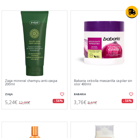
Ziaja mineral champu anti-caspa
Babaria cebolla mascarilla capilar sin
200ml
olor 400ml
ZIAJA
BABARIA
5,24€
3,76€
- 56%
- 56%
12,00€
8,61€