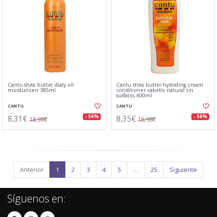
Cantu shea butter dialy oil
Cantu shea butter hydrating cream
moisturizerr 385ml
conditioner cabello natural sin
sulfatos 400ml
CANTU
CANTU
8,31€
8,35€
- 56%
- 56%
18,98€
18,98€
Anterior
1
2
3
4
5
…
25
Siguiente
Síguenos en: