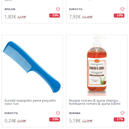
REVLON
EUROSTIL
1,83€
7,93€
- 59%
- 59%
4,50€
19,46€
Eurostil escarpidor peine pequeño
Nurana romero & quina champu
color 1un
fortificante romero & quina 500ml
EUROSTIL
NURANA
0,24€
5,18€
- 59%
- 57%
0,58€
12,00€