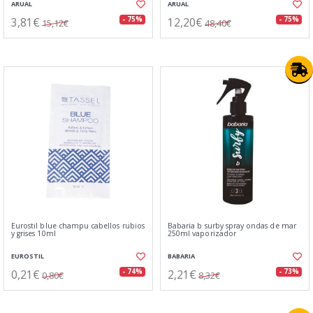
ARUAL
ARUAL
3,81€
12,20€
- 75%
- 75%
15,12€
48,40€
Eurostil blue champu cabellos rubios
Babaria b surby spray ondas de mar
y grises 10ml
250ml vaporizador
EUROSTIL
BABARIA
0,21€
2,21€
- 74%
- 73%
0,80€
8,32€