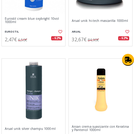
Eurostil cream blue oxybright 10vol
Arual unik hi-tech mascarilla 1000ml
1000ml
EUROSTIL
ARUAL
2,47€
32,67€
- 62%
- 62%
6,50€
84,90€
Anian crema suavizante con Keratina
Arual unik silver champu 1000ml
y Pantenol 1000ml