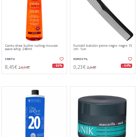
Cantu shea butter curling mousse
Eurostil batidor peine negro negro 15
wave whip 248ml
cm. 1un
CANTU
EUROSTIL
8,45€
0,23€
- 66%
- 64%
24,54€
0,64€