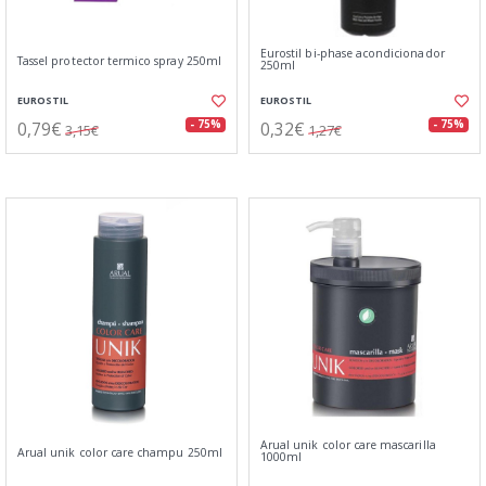
Eurostil bi-phase acondicionador
Tassel protector termico spray 250ml
250ml
EUROSTIL
EUROSTIL
0,79€
0,32€
- 75%
- 75%
3,15€
1,27€
Arual unik color care mascarilla
Arual unik color care champu 250ml
1000ml