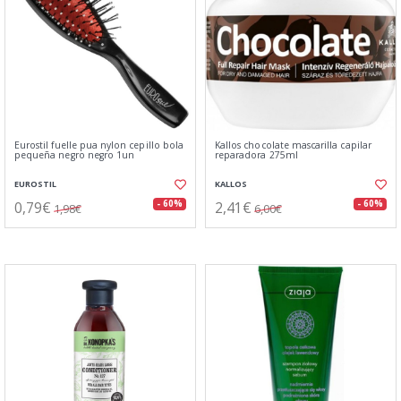
Eurostil fuelle pua nylon cepillo bola
Kallos chocolate mascarilla capilar
pequeña negro negro 1un
reparadora 275ml
EUROSTIL
KALLOS
0,79€
2,41€
- 60%
- 60%
1,98€
6,00€