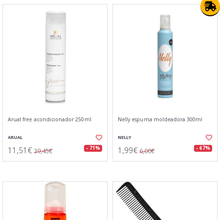
Arual free acondicionador 250ml
Nelly espuma moldeadora 300ml
ARUAL
NELLY
11,51€
1,99€
- 71%
- 67%
39,45€
6,00€