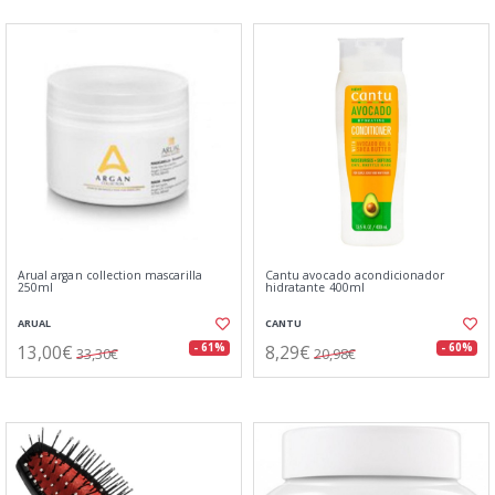
Arual argan collection mascarilla
Cantu avocado acondicionador
250ml
hidratante 400ml
ARUAL
CANTU
13,00€
8,29€
- 61%
- 60%
33,30€
20,98€