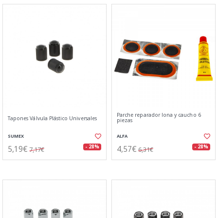
Parche reparador lona y caucho 6
Tapones Válvula Plástico Universales
piezas
SUMEX
ALFA
5,19€
4,57€
- 28%
- 28%
7,17€
6,31€