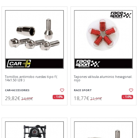
Tornillos antirrobo ruedas tipo f (
Tapones válvula aluminio hexagonal.
14x1.50 l28 )
rojo
CAR+ACCESORIES
RACE SPORT
29,82€
18,77€
- 14%
- 14%
34,83€
21,91€