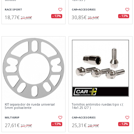
RACE SPORT
CAR+ACCESORIES
18,77€
30,85€
- 13%
- 13%
21,60€
35,50€
KIT separador de rueda universal
Tornillos antirrobo ruedas tipo c (
5mm polivalente
14x1.25 l27 )
MILTIGRIP
CAR+ACCESORIES
27,61€
25,31€
- 13%
- 12%
31,73€
28,70€