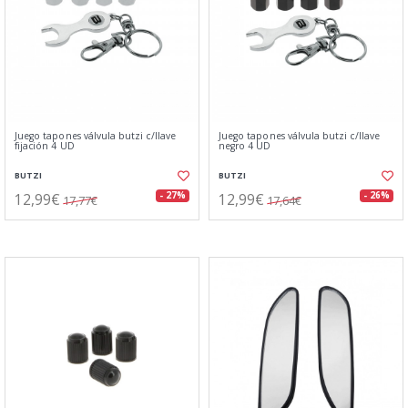
Juego tapones válvula butzi c/llave
Juego tapones válvula butzi c/llave
fijación 4 UD
negro 4 UD
BUTZI
BUTZI
12,99€
12,99€
- 27%
- 26%
17,77€
17,64€