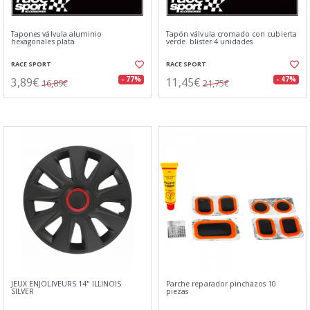
Tapones válvula aluminio
Tapón válvula cromado con cubierta
hexagonales plata
verde. blister 4 unidades
RACE SPORT
RACE SPORT
3,89€
11,45€
- 77%
- 47%
16,89€
21,75€
JEUX ENJOLIVEURS 14" ILLINOIS
Parche reparador pinchazos 10
SILVER
piezas