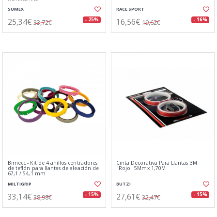
SUMEX
RACE SPORT
25,34€
16,56€
- 25%
- 16%
33,72€
19,62€
Bimecc - Kit de 4 anillos centradores
Cinta Decorativa Para Llantas 3M
de teflón para llantas de aleación de
"Rojo" 5Mmx 1,70M
67,1 / 54,1 mm
MILTIGRIP
BUTZI
33,14€
27,61€
- 15%
- 15%
38,98€
32,47€