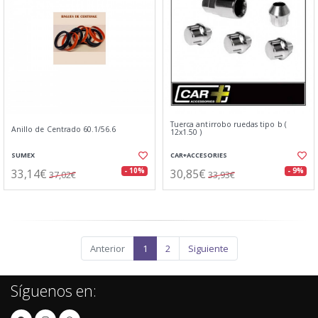
Tuerca antirrobo ruedas tipo b (
Anillo de Centrado 60.1/56.6
12x1.50 )
SUMEX
CAR+ACCESORIES
33,14€
30,85€
- 10%
- 9%
37,02€
33,93€
Anterior
1
2
Siguiente
Síguenos en: