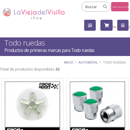
Powered
by
Tra
Todo ruedas
Productos de primeras marcas para Todo ruedas
INICIO
AUTOMÓVIL
TODO RUEDAS
Total de productos disponibles
32