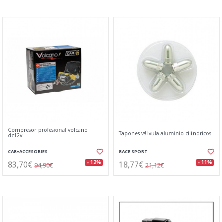
Compresor profesional volcano
Tapones válvula aluminio cilíndricos
dc12v
CAR+ACCESORIES
RACE SPORT
83,70€
18,77€
- 12%
- 11%
94,90€
21,12€