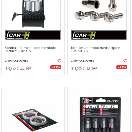
Bomba aire metal. doble embolo
Tornillos antirrobo ruedas tipo e (
"deluxe" 270º tüv
12x1.50 l26 )
CAR+ACCESORIES
CAR+ACCESORIES
38,62€
30,85€
- 14%
- 14%
44,77€
35,76€