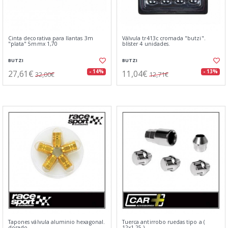
Cinta decorativa para llantas 3m
Válvula tr413c cromada "butzi".
"plata" 5mmx 1,70
blíster 4 unidades.
BUTZI
BUTZI
27,61€
11,04€
- 14%
- 13%
32,00€
12,71€
Tapones válvula aluminio hexagonal.
Tuerca antirrobo ruedas tipo a (
dorado
12x1.25 )