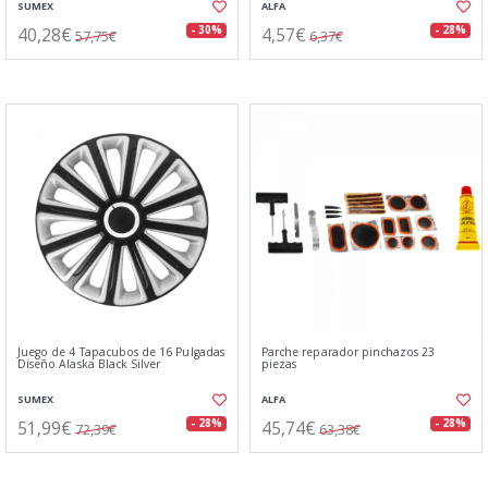
SUMEX
ALFA
40,28€
4,57€
- 30%
- 28%
57,75€
6,37€
Juego de 4 Tapacubos de 16 Pulgadas
Parche reparador pinchazos 23
Diseño Alaska Black Silver
piezas
SUMEX
ALFA
51,99€
45,74€
- 28%
- 28%
72,39€
63,38€