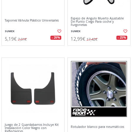
Espejo de Angulo Muerto Ajustable
Tapones Válvula Plástico Universales
De Punto Ciego Para coche y
Furgonetas
SUMEX
SUMEX
5,19€
12,99€
- 26%
- 25%
7,01€
17,42€
Juego de 2 Guardabarros Incluye Kit
Rotulador blanco para neumáticos
Instalación Color Negro con
Reflectantes