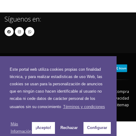
Síguenos en:
Este portal web utiliza cookies propias con finalidad
técnica, y para realizar estadísticas de uso Web, las
cookies se usan para la personalización de anuncios
que en ningún caso hacen identificable al usuario no
Contacto
Aviso Legal
Condiciones de compra
Política de envíos
Política de devolución
Política de Privacidad
recaba ni cede datos de carácter personal de los
Política de Cookies
Sitemap
usuarios sin su conocimiento
Términos y condiciones
© 2026 - Todos los derechos reservados.
Más
¡Acepto!
Rechazar
Configurar
Información