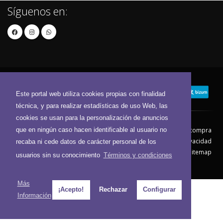
Síguenos en:
Este portal web utiliza cookies propias con finalidad
técnica, y para realizar estadísticas de uso Web, las
cookies se usan para la personalización de anuncios
que en ningún caso hacen identificable al usuario no
Contacto
Aviso Legal
Condiciones de compra
Política de envíos
Política de devolución
Política de Privacidad
recaba ni cede datos de carácter personal de los
Política de Cookies
Sitemap
usuarios sin su conocimiento
Términos y condiciones
© 2026 - Todos los derechos reservados.
Más
¡Acepto!
Rechazar
Configurar
Información