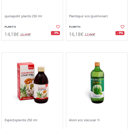
quinapetit plantis 250 ml
Plantispul eco (pulmonar)
PLANTIS
PLANTIS
14,18€
16,18€
- 9%
- 9%
15,60€
17,80€
Expectoplantis 250 ml
Aloin eco s/azucar 1l