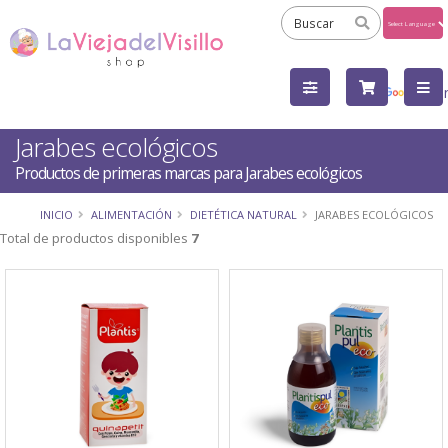
Powered
by
Tra
Jarabes ecológicos
Productos de primeras marcas para Jarabes ecológicos
INICIO
ALIMENTACIÓN
DIETÉTICA NATURAL
JARABES ECOLÓGICOS
Total de productos disponibles
7