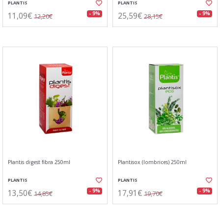
PLANTIS
PLANTIS
11,09€
25,59€
- 9%
- 9%
12,20€
28,15€
Plantis digest fibra 250ml
Plantisox (lombrices) 250ml
PLANTIS
PLANTIS
13,50€
17,91€
- 9%
- 9%
14,85€
19,70€