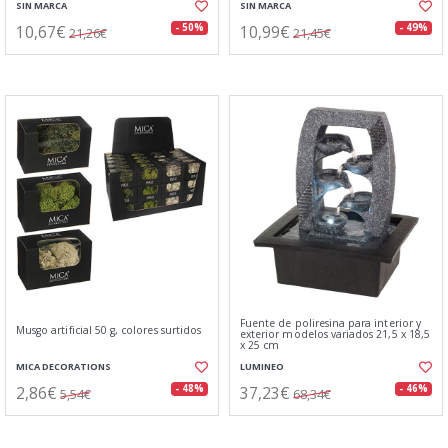
SIN MARCA
SIN MARCA
10,67€
10,99€
- 50%
- 49%
21,26€
21,45€
Fuente de poliresina para interior y
Musgo artificial 50 g, colores surtidos
exterior modelos variados 21,5 x 18,5
x 25 cm
MICA DECORATIONS
LUMINEO
2,86€
37,23€
- 48%
- 46%
5,54€
68,34€