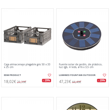
Caja almacenaje plegable gris 50 x 33
Fuente solar de jardín, de plástico,
x 25 cm
luz rgb, 4 leds, ø16 x 3,5 cm
EDM PRODUCT
LUMINEO FOUNTAIN OUTDOOR
18,02€
47,23€
- 29%
- 29%
25,36€
66,46€