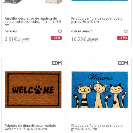
Farolillo decorativo de madera de
Felpudo de fibra de coco modelo
abeto, colores surtidos, 11 x 11 x 18,5
perros, 60 x 40 cm
cm
DECORIS
EDM PRODUCT
6,91€
10,23€
- 38%
- 34%
11,17€
15,61€
Felpudo de fibra de coco modelo
Felpudo de fibra de coco modelo
welcome huella, 60 x 40 cm
gatos, 60 x 40 cm