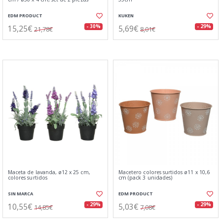
EDM PRODUCT
KUKEN
15,25€
5,69€
- 30%
- 29%
21,78€
8,01€
Maceta de lavanda, ø12 x 25 cm,
Macetero colores surtidos ø11 x 10,6
colores surtidos
cm (pack 3 unidades)
SIN MARCA
EDM PRODUCT
10,55€
5,03€
- 29%
- 29%
14,85€
7,08€