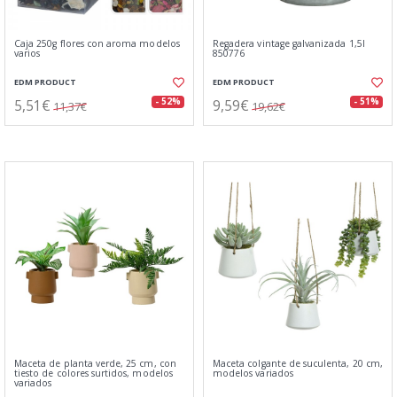
Caja 250g flores con aroma modelos
Regadera vintage galvanizada 1,5l
varios
850776
EDM PRODUCT
EDM PRODUCT
5,51€
9,59€
- 52%
- 51%
11,37€
19,62€
Maceta de planta verde, 25 cm, con
Maceta colgante de suculenta, 20 cm,
tiesto de colores surtidos, modelos
modelos variados
variados