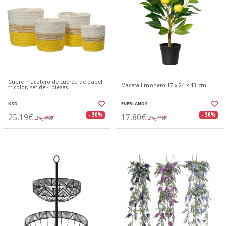
Cubre macetero de cuerda de papel
Maceta limonero 17 x 24 x 43 cm
tricolor, set de 4 piezas
KSD
EVERLANDS
25,19€
17,80€
- 30%
- 30%
35,99€
25,43€