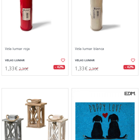
Vela lumar roja
Vela lumar blanca
VELAS LUMAR
VELAS LUMAR
1,33€
1,33€
- 42%
- 42%
2,30€
2,30€