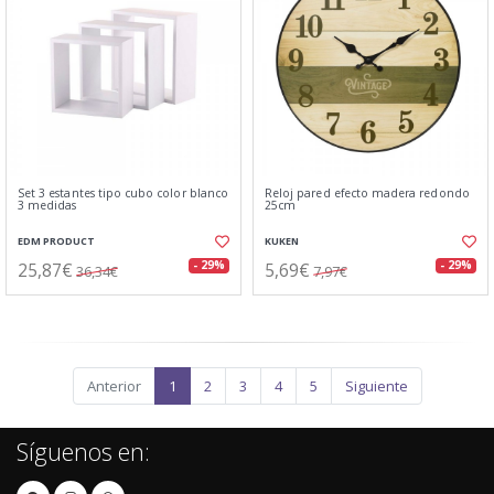
Set 3 estantes tipo cubo color blanco
Reloj pared efecto madera redondo
3 medidas
25cm
EDM PRODUCT
KUKEN
25,87€
5,69€
- 29%
- 29%
36,34€
7,97€
Anterior
1
2
3
4
5
Siguiente
Síguenos en: