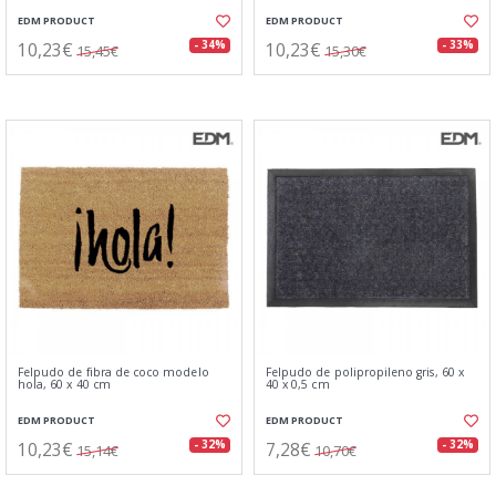
EDM PRODUCT
EDM PRODUCT
10,23€
10,23€
- 34%
- 33%
15,45€
15,30€
Felpudo de fibra de coco modelo
Felpudo de polipropileno gris, 60 x
hola, 60 x 40 cm
40 x 0,5 cm
EDM PRODUCT
EDM PRODUCT
10,23€
7,28€
- 32%
- 32%
15,14€
10,70€