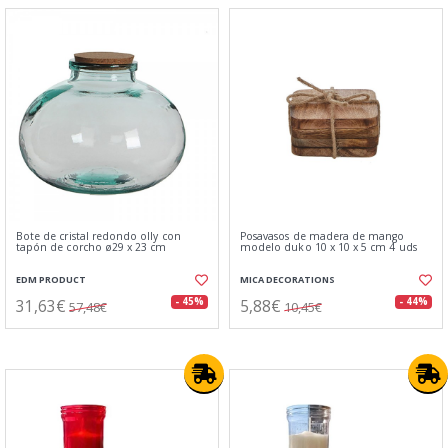
Bote de cristal redondo olly con
Posavasos de madera de mango
tapón de corcho ø29 x 23 cm
modelo duko 10 x 10 x 5 cm 4 uds
EDM PRODUCT
MICA DECORATIONS
31,63€
5,88€
- 45%
- 44%
57,48€
10,45€