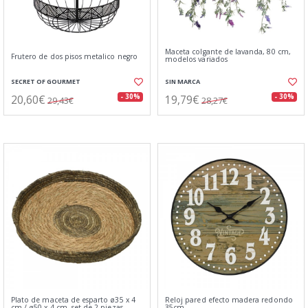
Maceta colgante de lavanda, 80 cm,
Frutero de dos pisos metalico negro
modelos variados
SECRET OF GOURMET
SIN MARCA
20,60€
19,79€
- 30%
- 30%
29,43€
28,27€
Plato de maceta de esparto ø35 x 4
Reloj pared efecto madera redondo
cm / ø50 x 4 cm, set de 2 piezas
35cm