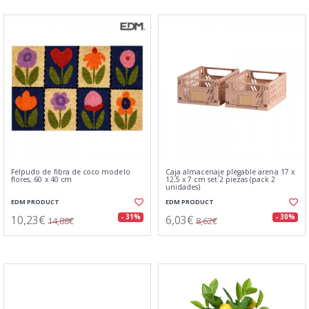
Felpudo de fibra de coco modelo
Caja almacenaje plegable arena 17 x
flores, 60 x 40 cm
12,5 x 7 cm set 2 piezas (pack 2
unidades)
EDM PRODUCT
EDM PRODUCT
10,23€
6,03€
- 31%
- 30%
14,88€
8,62€