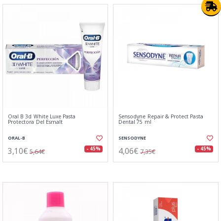
Oral B 3d White Luxe Pasta
Sensodyne Repair & Protect Pasta
Protectora Del Esmalt
Dental 75 ml
ORAL-B
SENSODYNE
3,10€
4,06€
- 45%
- 45%
5,64€
7,35€