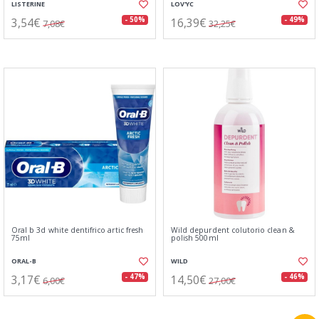
LISTERINE
LOV'YC
3,54€
16,39€
- 50%
- 49%
7,08€
32,25€
Oral b 3d white dentifrico artic fresh
Wild depurdent colutorio clean &
75ml
polish 500ml
ORAL-B
WILD
3,17€
14,50€
- 47%
- 46%
6,00€
27,00€