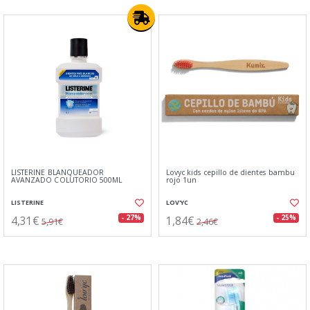
LISTERINE BLANQUEADOR
Lovyc kids cepillo de dientes bambu
AVANZADO COLUTORIO 500ML
rojo 1un
LISTERINE
LOV'YC
4,31€
1,84€
- 27%
- 25%
5,91€
2,46€