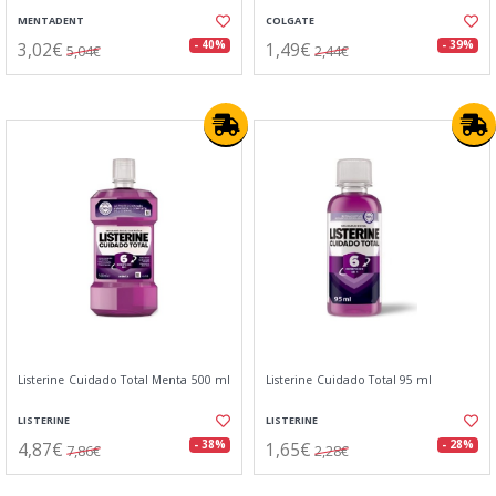
MENTADENT
COLGATE
3,02€
1,49€
- 40%
- 39%
5,04€
2,44€
Listerine Cuidado Total Menta 500 ml
Listerine Cuidado Total 95 ml
LISTERINE
LISTERINE
4,87€
1,65€
- 38%
- 28%
7,86€
2,28€