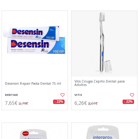
Vitis Cirugia Cepillo Dental para
Desensin Repair Pasta Dental 75 ml
Adultos
DENTAID
VITIS
7,65€
6,26€
- 22%
- 22%
9,79€
8,01€