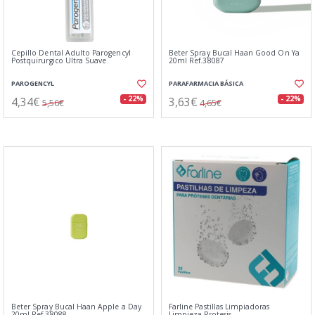
Cepillo Dental Adulto Parogencyl
Beter Spray Bucal Haan Good On Ya
Postquirurgico Ultra Suave
20ml Ref.38087
PAROGENCYL
PARAFARMACIA BÁSICA
4,34€
3,63€
- 22%
- 22%
5,56€
4,65€
Beter Spray Bucal Haan Apple a Day
Farline Pastillas Limpiadoras
20ml Ref.38088
Limpieza Protesis