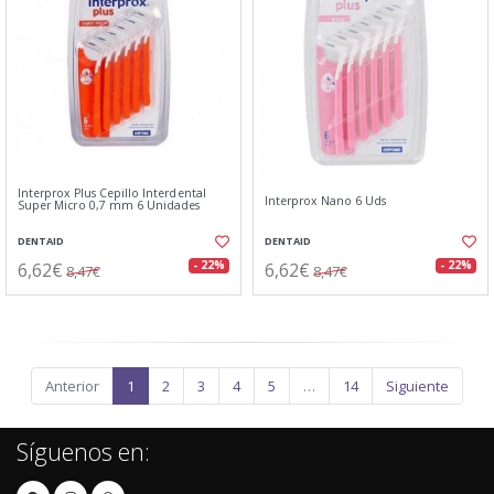
Interprox Plus Cepillo Interdental
Interprox Nano 6 Uds
Super Micro 0,7 mm 6 Unidades
DENTAID
DENTAID
6,62€
6,62€
- 22%
- 22%
8,47€
8,47€
Anterior
1
2
3
4
5
…
14
Siguiente
Síguenos en: