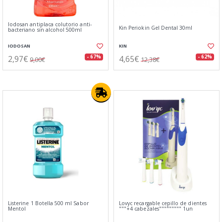
Iodosan antiplaca colutorio anti-
Kin Periokin Gel Dental 30ml
bacteriano sin alcohol 500ml
IODOSAN
KIN
2,97€
4,65€
- 67%
- 62%
9,00€
12,38€
Listerine 1 Botella 500 ml Sabor
Lovyc recargable cepillo de dientes
Mentol
"""+4 cabezales""""""""" 1un