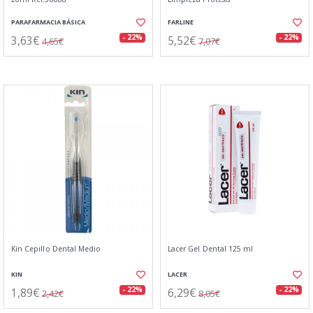
PARAFARMACIA BÁSICA
FARLINE
3,63€
5,52€
- 22%
- 22%
4,65€
7,07€
Kin Cepillo Dental Medio
Lacer Gel Dental 125 ml
KIN
LACER
1,89€
6,29€
- 22%
- 22%
2,42€
8,05€