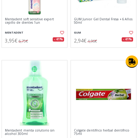
Mentadent soft sensitive expert
GUM Junior Gel Dental Fresa +6 Años
cepillo de dientes 1un
50ml
MENTADENT
GUM
3,95€
2,94€
- 41%
- 41%
6,75€
4,96€
Mentadent menta colutorio sin
Colgate dentifrico herbal dentifrico
alcohol 300ml
75ml