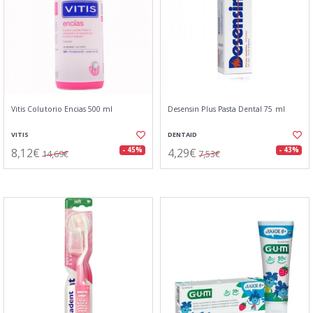
Vitis Colutorio Encias 500 ml
Desensin Plus Pasta Dental 75 ml
VITIS
DENTAID
8,12€
4,29€
- 45%
- 43%
14,69€
7,53€