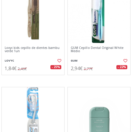
Lovyc kids cepillo de dientes bambu
GUM Cepillo Dental Original White
verde 1un
Medio
LOV'YC
GUM
1,84€
2,94€
- 25%
- 22%
2,46€
3,77€