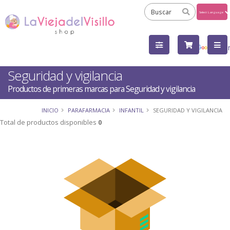
Powered
by
Tra
Seguridad y vigilancia
Productos de primeras marcas para Seguridad y vigilancia
INICIO
PARAFARMACIA
INFANTIL
SEGURIDAD Y VIGILANCIA
Total de productos disponibles
0