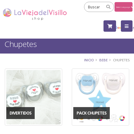
Powered
by
Tra
Chupetes
INICIO
BEBE
CHUPETES
DIVERTIDOS
PACK CHUPETES