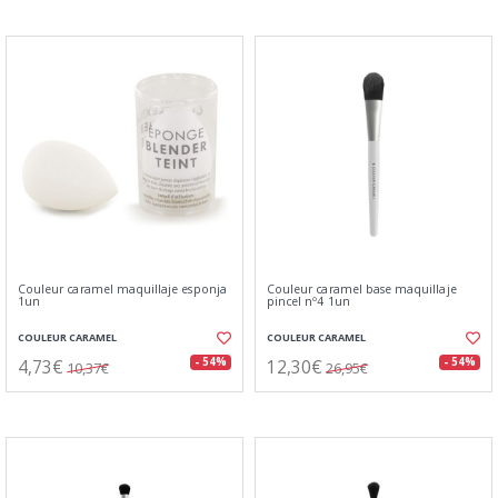
Couleur caramel maquillaje esponja
Couleur caramel base maquillaje
1un
pincel nº4 1un
COULEUR CARAMEL
COULEUR CARAMEL
4,73€
12,30€
- 54%
- 54%
10,37€
26,95€