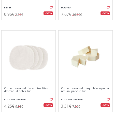
BETER
MADARA
0,96€
7,67€
- 59%
- 55%
2,35€
16,89€
Couleur caramel bio eco toallitas
Couleur caramel maquillaje esponja
desmaquillantes 1un
natural pre-cut 1un
COULEUR CARAMEL
COULEUR CARAMEL
4,25€
3,31€
- 54%
- 54%
9,33€
7,26€