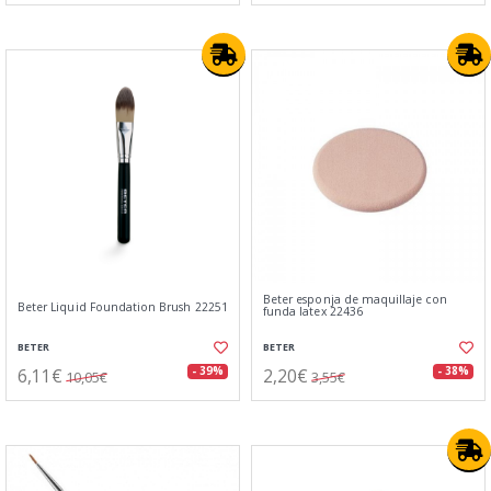
Beter esponja de maquillaje con
Beter Liquid Foundation Brush 22251
funda latex 22436
BETER
BETER
6,11€
2,20€
- 39%
- 38%
10,05€
3,55€