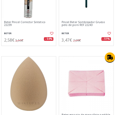
Beter Pincel Corrector Sintetico
Pincel Beter Sombreador Grueso
22239
pelo de poni REF 22243
BETER
BETER
2,58€
3,47€
- 54%
- 51%
5,56€
7,09€
Beter esponja de maquillaje partible