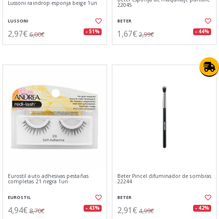
Lussoni raindrop esponja beige 1un
22045
LUSSONI
BETER
2,97€
1,67€
- 51%
- 44%
6,00€
2,99€
Eurostil auto adhesivas pestañas
Beter Pincel difuminador de sombras
completas 21 negra 1un
22244
EUROSTIL
BETER
4,94€
2,91€
- 43%
- 42%
8,70€
4,99€