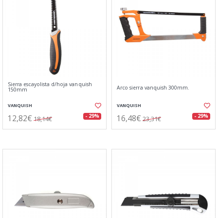
Sierra escayolista d/hoja vanquish
Arco sierra vanquish 300mm.
150mm
VANQUISH
VANQUISH
12,82€
16,48€
- 29%
- 29%
18,14€
23,31€