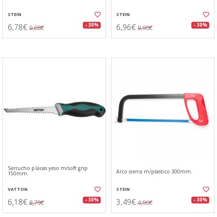
STEIN
STEIN
6,78€
6,96€
- 30%
- 30%
9,68€
9,90€
Serrucho placas yeso m/soft grip
Arco sierra m/plastico 300mm.
150mm.
VATTON
STEIN
6,18€
3,49€
- 30%
- 30%
8,79€
4,96€