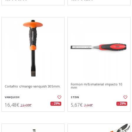
Formon m/bimaterial impacto 10
Cortafrio c/mango vanquish 305mm.
mm
VANQUISH
STEIN
16,48€
5,67€
- 29%
- 29%
23,08€
7,94€