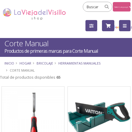
Powered
by
Tra
Corte Manual
Productos de primeras marcas para Corte Manual
INICIO
HOGAR
BRICOLAJE
HERRAMIENTAS MANUALES
CORTE MANUAL
Total de productos disponibles
65