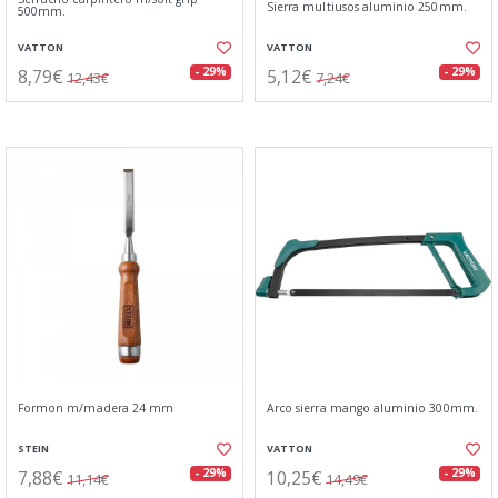
Sierra multiusos aluminio 250mm.
500mm.
VATTON
VATTON
8,79€
5,12€
- 29%
- 29%
12,43€
7,24€
Formon m/madera 24 mm
Arco sierra mango aluminio 300mm.
STEIN
VATTON
7,88€
10,25€
- 29%
- 29%
11,14€
14,49€