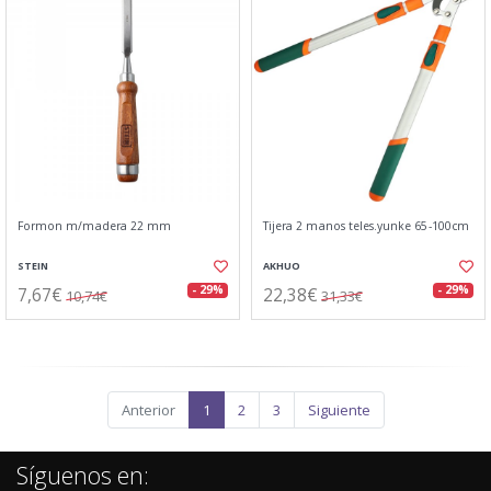
Formon m/madera 22 mm
Tijera 2 manos teles.yunke 65-100cm
STEIN
AKHUO
7,67€
22,38€
- 29%
- 29%
10,74€
31,33€
Anterior
1
2
3
Siguiente
Síguenos en: