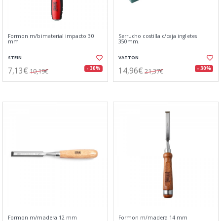
Formon m/bimaterial impacto 30
Serrucho costilla c/caja ingletes
mm
350mm.
STEIN
VATTON
7,13€
14,96€
- 30%
- 30%
10,19€
21,37€
Formon m/madera 12 mm
Formon m/madera 14 mm