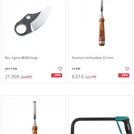
Rec. tijera 48306 hoja
Formon m/madera 32 mm
VATTON
STEIN
21,90€
8,61€
- 29%
- 29%
30,82€
12,11€