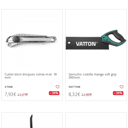
Cutter stein bloqueo rulina met. 18
Serrucho costilla mango soft grip
mm.
300mm.
STEIN
VATTON
7,93€
8,32€
- 30%
- 30%
11,27€
11,82€