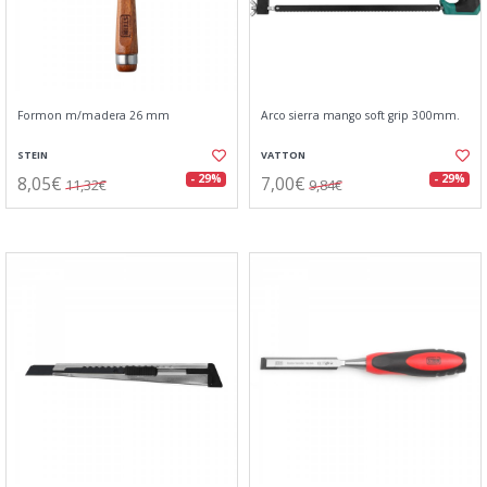
Formon m/madera 26 mm
Arco sierra mango soft grip 300mm.
STEIN
VATTON
8,05€
7,00€
- 29%
- 29%
11,32€
9,84€