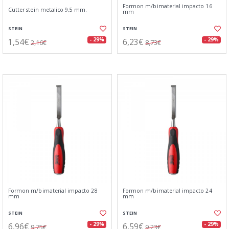
Formon m/bimaterial impacto 16
Cutter stein metalico 9,5 mm.
mm
STEIN
STEIN
1,54€
6,23€
- 29%
- 29%
2,16€
8,73€
Formon m/bimaterial impacto 28
Formon m/bimaterial impacto 24
mm
mm
STEIN
STEIN
6,96€
6,59€
- 29%
- 29%
9,75€
9,23€