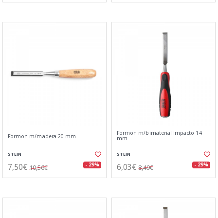
Formon m/bimaterial impacto 14
Formon m/madera 20 mm
mm
STEIN
STEIN
7,50€
6,03€
- 29%
- 29%
10,56€
8,49€