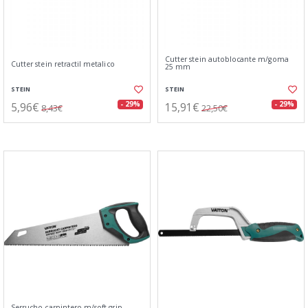
Cutter stein autoblocante m/goma
Cutter stein retractil metalico
25 mm
STEIN
STEIN
5,96€
15,91€
- 29%
- 29%
8,43€
22,50€
Serrucho carpintero m/soft grip