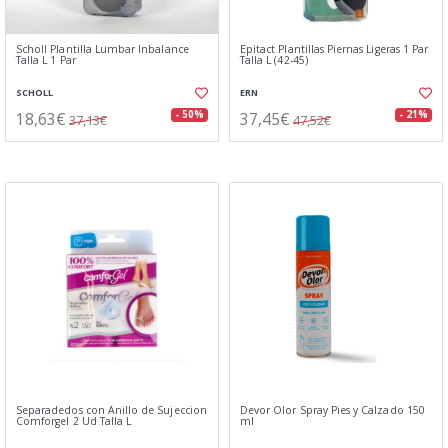
Scholl Plantilla Lumbar Inbalance
Epitact Plantillas Piernas Ligeras 1 Par
Talla L 1 Par
Talla L (42-45)
SCHOLL
ERN
18,63€
37,45€
- 50%
- 21%
37,13€
47,52€
Separadedos con Anillo de Sujeccion
Devor Olor Spray Pies y Calzado 150
Comforgel 2 Ud Talla L
ml