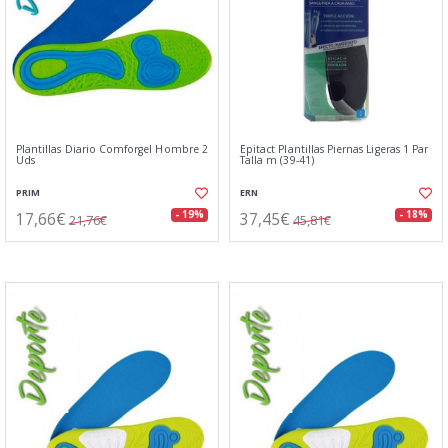
Plantillas Diario Comforgel Hombre 2
Epitact Plantillas Piernas Ligeras 1 Par
Uds
Talla m (39-41)
PRIM
ERN
17,66€
37,45€
- 19%
- 18%
21,76€
45,81€