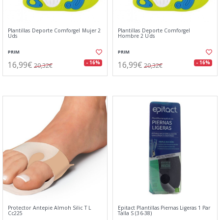
Plantillas Deporte Comforgel Mujer 2
Plantillas Deporte Comforgel
Uds
Hombre 2 Uds
PRIM
PRIM
16,99€
16,99€
- 16%
- 16%
20,32€
20,32€
Protector Antepie Almoh Silic T L
Epitact Plantillas Piernas Ligeras 1 Par
Cc225
Talla S (36-38)