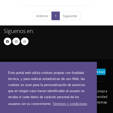
Anterior
1
Siguiente
Síguenos en:
Este portal web utiliza cookies propias con finalidad
técnica, y para realizar estadísticas de uso Web, las
cookies se usan para la personalización de anuncios
que en ningún caso hacen identificable al usuario no
Contacto
Aviso Legal
Condiciones de compra
Política de envíos
Política de devolución
Política de Privacidad
recaba ni cede datos de carácter personal de los
Política de Cookies
Sitemap
usuarios sin su conocimiento
Términos y condiciones
© 2026 - Todos los derechos reservados.