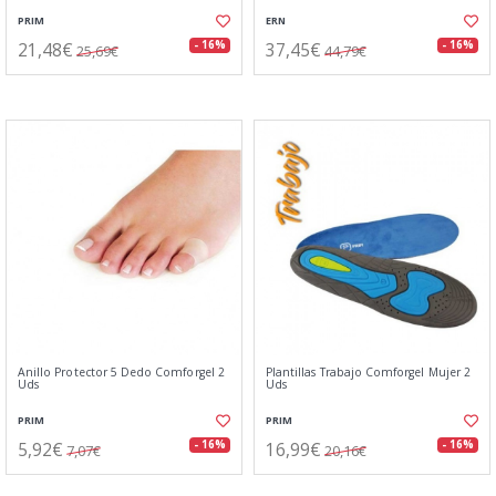
PRIM
ERN
21,48€
37,45€
- 16%
- 16%
25,69€
44,79€
Anillo Protector 5 Dedo Comforgel 2
Plantillas Trabajo Comforgel Mujer 2
Uds
Uds
PRIM
PRIM
5,92€
16,99€
- 16%
- 16%
7,07€
20,16€