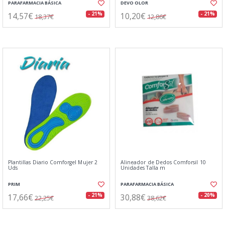
PARAFARMACIA BÁSICA
DEVO OLOR
14,57€
10,20€
- 21%
- 21%
18,37€
12,86€
Plantillas Diario Comforgel Mujer 2
Alineador de Dedos Comforsil 10
Uds
Unidades Talla m
PRIM
PARAFARMACIA BÁSICA
17,66€
30,88€
- 21%
- 20%
22,25€
38,62€