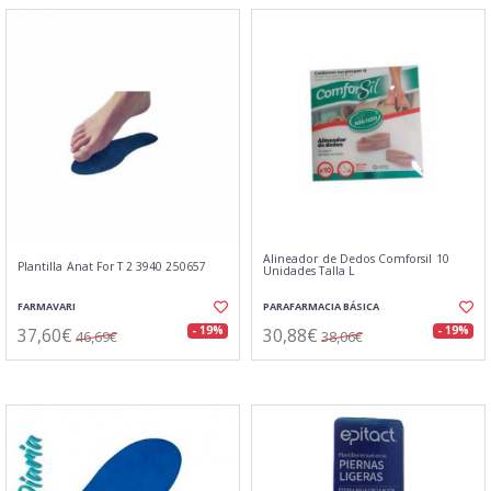
Alineador de Dedos Comforsil 10
Plantilla Anat For T 2 3940 250657
Unidades Talla L
FARMAVARI
PARAFARMACIA BÁSICA
37,60€
30,88€
- 19%
- 19%
46,69€
38,06€