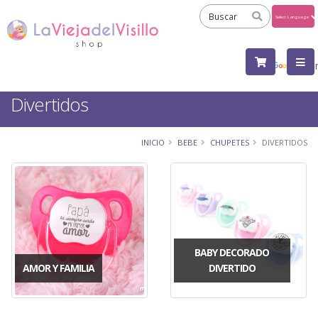
Powered
by
Tra
Divertidos
INICIO
BEBE
CHUPETES
DIVERTIDOS
BABY DECORADO
AMOR Y FAMILIA
DIVERTIDO