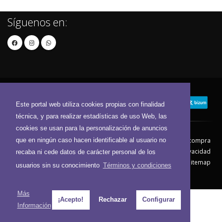
Síguenos en:
Este portal web utiliza cookies propias con finalidad
técnica, y para realizar estadísticas de uso Web, las
cookies se usan para la personalización de anuncios
que en ningún caso hacen identificable al usuario no
Contacto
Aviso Legal
Condiciones de compra
Política de envíos
Política de devolución
Política de Privacidad
recaba ni cede datos de carácter personal de los
Política de Cookies
Sitemap
usuarios sin su conocimiento
Términos y condiciones
© 2026 - Todos los derechos reservados.
Más
¡Acepto!
Rechazar
Configurar
Información