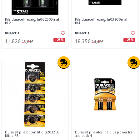
Pila duracell recarg. hr06 2500mah.
Pila duracell recarg. hr03 900mah.
bl.2
bl4
DURACELL
DURACELL
11,82€
18,35€
- 25%
- 25%
15,81€
24,42€
Duracell pila boton litio cr2032 3v
Duracell pila alcalina plus power lr3
blister*5
aaa pack-4