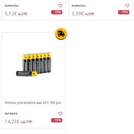
DURACELL
DURACELL
5,12€
3,59€
- 18%
- 18%
6,27€
4,39€
Intenso pila alcalina aaa lr03 100 pcs
INTENSO
14,23€
- 15%
16,77€