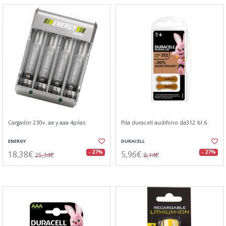
Cargador 230v. aa y aaa 4pilas
Pila duracell audifono da312 bl.6
ENERGY
DURACELL
18,38€
5,96€
- 27%
- 27%
25,34€
8,14€