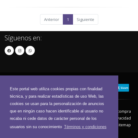
Anterior
1
Siguiente
Síguenos en:
Este portal web utiliza cookies propias con finalidad
técnica, y para realizar estadísticas de uso Web, las
cookies se usan para la personalización de anuncios
que en ningún caso hacen identificable al usuario no
Contacto
Aviso Legal
Condiciones de compra
Política de envíos
Política de devolución
Política de Privacidad
recaba ni cede datos de carácter personal de los
Política de Cookies
Sitemap
usuarios sin su conocimiento
Términos y condiciones
© 2026 - Todos los derechos reservados.