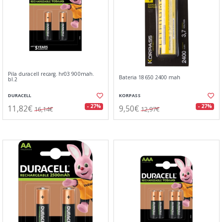
Pila duracell recarg. hr03 900mah.
Bateria 18650 2400 mah
bl.2
DURACELL
KORPASS
11,82€
9,50€
- 27%
- 27%
16,14€
12,97€