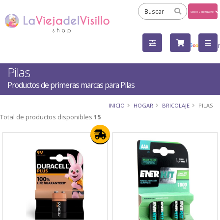
Powered
by
Tra
Pilas
Productos de primeras marcas para Pilas
INICIO
HOGAR
BRICOLAJE
PILAS
Total de productos disponibles
15