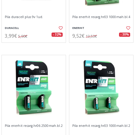
Pila duracell plus 9v 1ud.
Pila enerhit recarg.hr03 1000mah.bl.4
DURACELL
ENERHIT
3,99€
9,52€
- 32%
- 30%
5,90€
13,53€
Pila enerhit recarg.hr06 2500mah.bl.2
Pila enerhit recarg.hr03 1000mah.bl.2