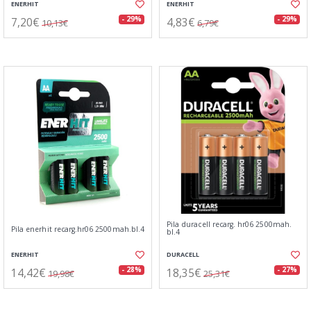
ENERHIT
ENERHIT
7,20€
4,83€
- 29%
- 29%
10,13€
6,79€
Pila duracell recarg. hr06 2500mah.
Pila enerhit recarg.hr06 2500mah.bl.4
bl.4
ENERHIT
DURACELL
14,42€
18,35€
- 28%
- 27%
19,98€
25,31€