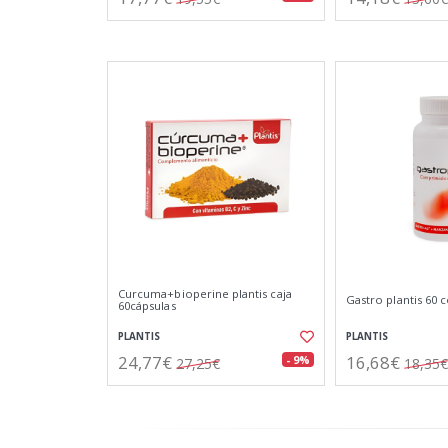
Curcuma+bioperine plantis caja
Gastro plantis 60
60cápsulas
PLANTIS
PLANTIS
24,77€
16,68€
- 9%
27,25€
18,35€