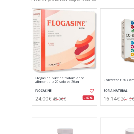
Flogasine bustine tratamiento
Colestesor 30 Co
alimenticio 20 sobres 20un
FLOGASINE
SORIA NATURAL
24,00€
16,14€
- 47%
45,00€
20,19€