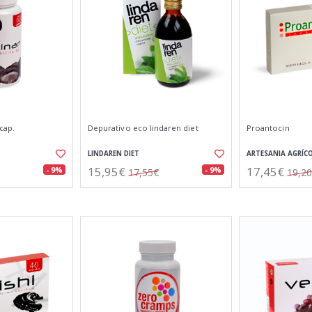
cap.
Depurativo eco lindaren diet
Proantocin
LINDAREN DIET
ARTESANIA AGRÍC
15,95€
17,45€
- 9%
- 9%
17,55€
19,2