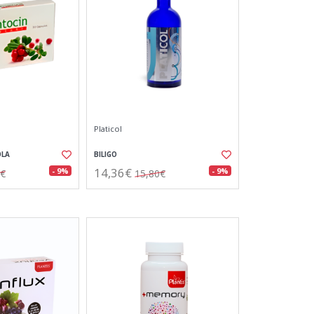
Platicol
OLA
BILIGO
14,36€
- 9%
- 9%
0€
15,80€