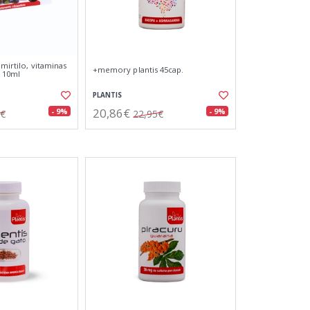
 mirtilo, vitaminas
+memory plantis 45cap.
x 10ml
PLANTIS
20,86€
- 9%
- 9%
0€
22,95€