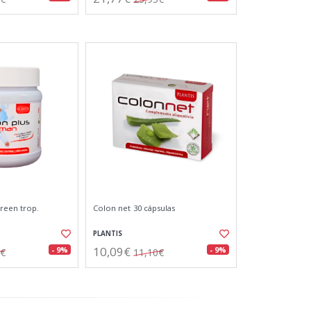
reen trop.
Colon net 30 cápsulas
PLANTIS
10,09€
- 9%
- 9%
0€
11,10€