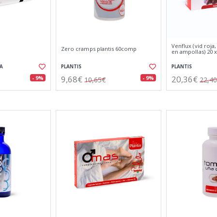
Venflux (vid roja,
Zero cramps plantis 60comp
en ampollas) 20 
A
PLANTIS
PLANTIS
9,68€
20,36€
- 9%
- 9%
10,65€
22,4