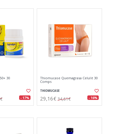
50+ 30
Thiomucase Quemagrasa Celulit 30
Comps
THIOMUCASE
29,16€
- 17%
- 16%
0€
34,61€