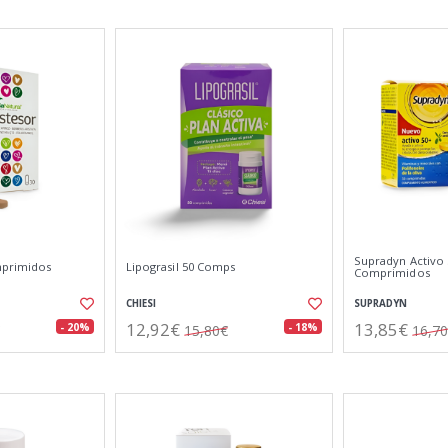
Supradyn Activo 
mprimidos
Lipograsil 50 Comps
Comprimidos
CHIESI
SUPRADYN
12,92€
13,85€
- 20%
- 18%
15,80€
16,7