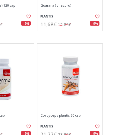
) 120 cap.
Guarana (piracuru)
PLANTIS
11,68€
- 9%
- 9%
0€
12,85€
cap
Cordyceps plantis 60 cap
PLANTIS
21,77€
- 9%
- 9%
0€
23,95€