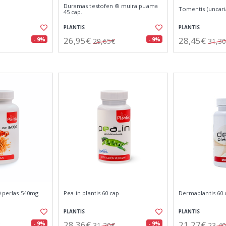
Duramas testofen ® muira puama
Tomentis (uncaria
45 cap.
PLANTIS
PLANTIS
26,95€
28,45€
- 9%
- 9%
29,65€
31,3
20 perlas 540mg
Pea-in plantis 60 cap
Dermaplantis 60 
PLANTIS
PLANTIS
28,36€
21,27€
- 9%
- 9%
31,20€
23,4