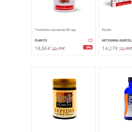
Tomentis (uncaria) 60 cap.
Reishi
PLANTIS
ARTESANIA AGRÍCOL
18,86€
14,27€
- 9%
20,75€
15,70€