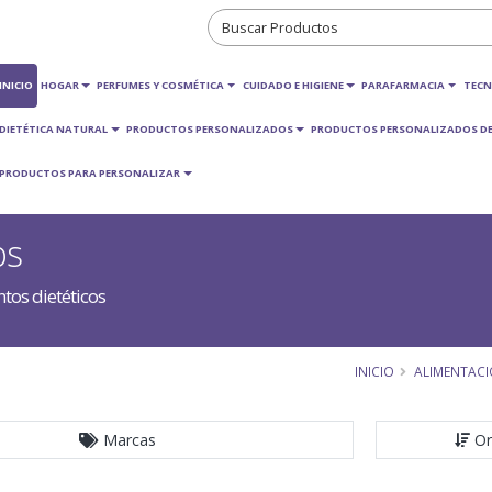
INICIO
HOGAR
PERFUMES Y COSMÉTICA
CUIDADO E HIGIENE
PARAFARMACIA
TECN
DIETÉTICA NATURAL
PRODUCTOS PERSONALIZADOS
PRODUCTOS PERSONALIZADOS DE
PRODUCTOS PARA PERSONALIZAR
os
os dietéticos
INICIO
ALIMENTAC
Marcas
Or