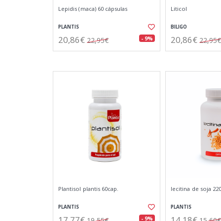
Lepidis (maca) 60 cápsulas
Liticol
PLANTIS
BILIGO
20,86€
20,86€
- 9%
22,95€
22,95€
Plantisol plantis 60cap.
lecitina de soja 2
PLANTIS
PLANTIS
17,77€
14,18€
- 9%
19,55€
15,60€