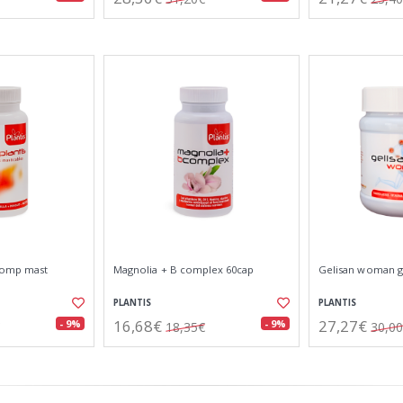
 comp mast
Magnolia + B complex 60cap
Gelisan woman g
PLANTIS
PLANTIS
16,68€
27,27€
- 9%
- 9%
18,35€
30,0