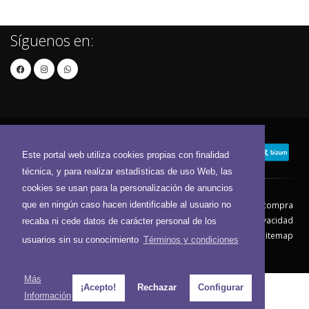
Síguenos en:
Este portal web utiliza cookies propias con finalidad
técnica, y para realizar estadísticas de uso Web, las
cookies se usan para la personalización de anuncios
que en ningún caso hacen identificable al usuario no
Contacto
Aviso Legal
Condiciones de compra
Política de envíos
Política de devolución
Política de Privacidad
recaba ni cede datos de carácter personal de los
Política de Cookies
Sitemap
usuarios sin su conocimiento
Términos y condiciones
© 2026 - Todos los derechos reservados.
Más
¡Acepto!
Rechazar
Configurar
Información