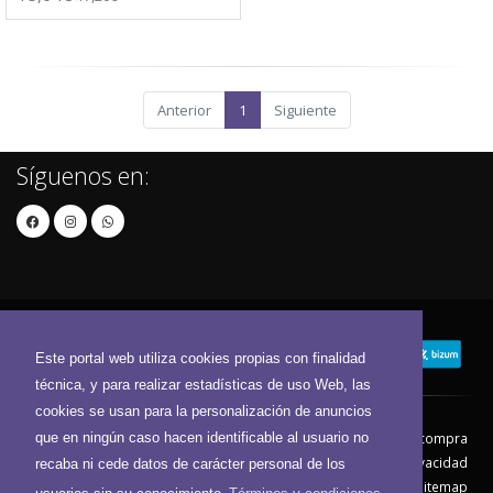
Anterior
1
Siguiente
Síguenos en:
Este portal web utiliza cookies propias con finalidad
técnica, y para realizar estadísticas de uso Web, las
cookies se usan para la personalización de anuncios
que en ningún caso hacen identificable al usuario no
Contacto
Aviso Legal
Condiciones de compra
Política de envíos
Política de devolución
Política de Privacidad
recaba ni cede datos de carácter personal de los
Política de Cookies
Sitemap