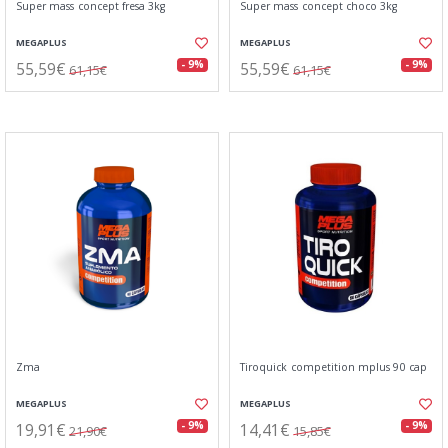
Super mass concept fresa 3kg
Super mass concept choco 3kg
MEGAPLUS
MEGAPLUS
55,59€
55,59€
- 9%
- 9%
61,15€
61,15€
Zma
Tiroquick competition mplus 90 cap
MEGAPLUS
MEGAPLUS
19,91€
14,41€
- 9%
- 9%
21,90€
15,85€