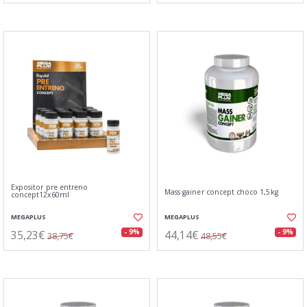
Expositor pre entreno
Mass gainer concept choco 1,5kg
concept12x60ml
MEGAPLUS
MEGAPLUS
35,23€
44,14€
- 9%
- 9%
38,75€
48,55€