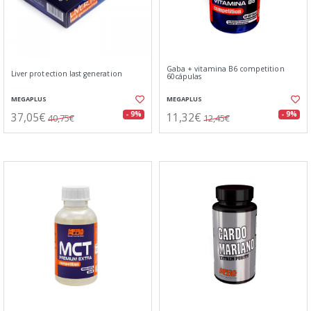
Gaba + vitamina B6 competition
Liver protection last generation
60cápulas
MEGAPLUS
MEGAPLUS
37,05€
11,32€
- 9%
- 9%
40,75€
12,45€