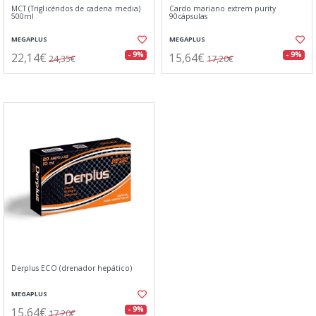
MCT (Triglicéridos de cadena media)
Cardo mariano extrem purity
500ml
90cápsulas
MEGAPLUS
MEGAPLUS
22,14€
15,64€
- 9%
- 9%
24,35€
17,20€
Derplus ECO (drenador hepático)
MEGAPLUS
15,64€
- 9%
17,20€