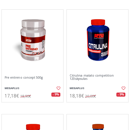
Citrulina malato competition
Pre entreno concept 500g
120cápsulas
MEGAPLUS
MEGAPLUS
17,18€
18,18€
- 9%
- 9%
18,90€
20,00€