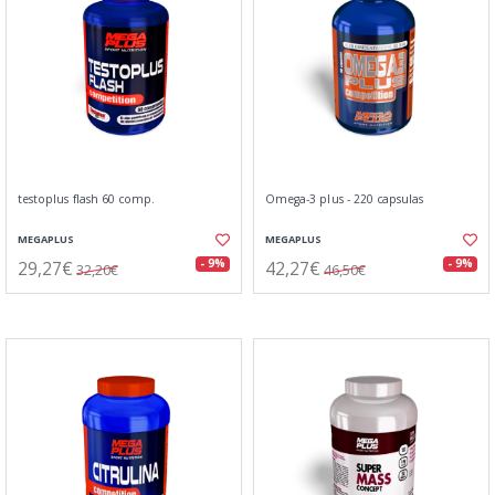
testoplus flash 60 comp.
Omega-3 plus - 220 capsulas
MEGAPLUS
MEGAPLUS
29,27€
42,27€
- 9%
- 9%
32,20€
46,50€