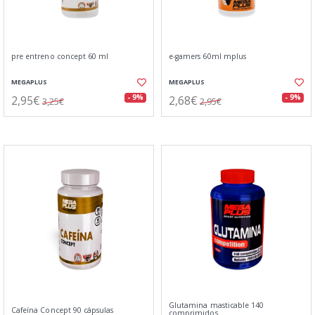
pre entreno concept 60 ml
e-gamers 60ml mplus
MEGAPLUS
MEGAPLUS
2,95€
2,68€
- 9%
- 9%
3,25€
2,95€
Glutamina masticable 140
Cafeína Concept 90 cápsulas
comprimidos