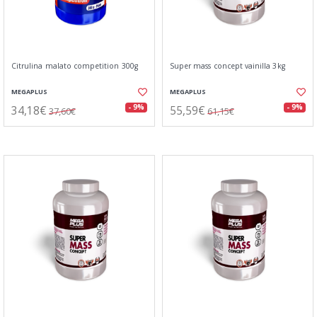
Citrulina malato competition 300g
Super mass concept vainilla 3kg
MEGAPLUS
MEGAPLUS
34,18€
55,59€
- 9%
- 9%
37,60€
61,15€