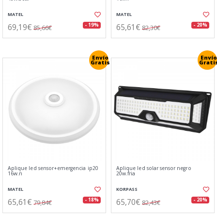
MATEL
MATEL
69,19€
65,61€
- 19%
- 20%
85,66€
82,30€
Envío
Envío
Gratis
Grati
Aplique led sensor+emergencia ip20
Aplique led solar sensor negro
16w.n
20w.fria
MATEL
KORPASS
65,61€
65,70€
- 18%
- 20%
79,84€
82,43€