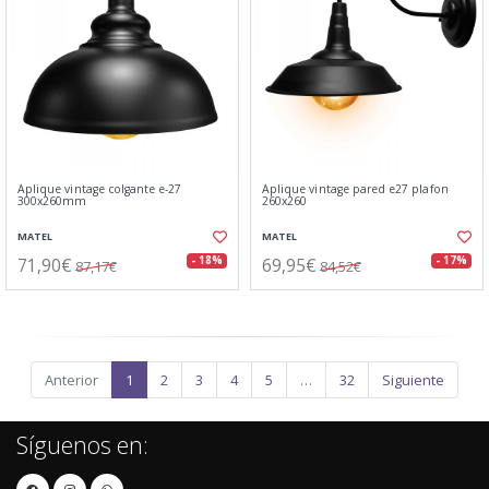
Aplique vintage colgante e-27
Aplique vintage pared e27 plafon
300x260mm
260x260
MATEL
MATEL
71,90€
69,95€
- 18%
- 17%
87,17€
84,52€
Anterior
1
2
3
4
5
…
32
Siguiente
Síguenos en: