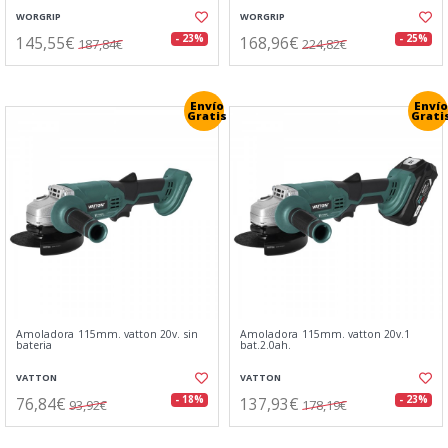
WORGRIP
WORGRIP
145,55€
168,96€
- 23%
- 25%
187,84€
224,82€
Envío
Envío
Gratis
Grati
Amoladora 115mm. vatton 20v. sin
Amoladora 115mm. vatton 20v.1
bateria
bat.2.0ah.
VATTON
VATTON
76,84€
137,93€
- 18%
- 23%
93,92€
178,19€