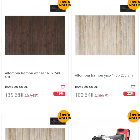
Envío
Envío
Gratis
Grati
Alfombra bambú wengé 160 x 240
Alfombra bambú yeso 140 x 200 cm
cm
BAMBOO COOL
BAMBOO COOL
135,68€
100,64€
- 19%
- 22%
167,43€
128,57€
Envío
Envío
Gratis
Grati