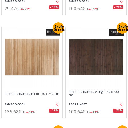
BAMBOO COOL
BAMBOO COOL
79,47€
100,64€
- 18%
- 22%
96,72€
128,57€
Envío
Envío
Gratis
Grati
Alfombra bambú wengé 140 x 200
Alfombra bambú natur 160 x 240 cm
cm
BAMBOO COOL
STOR PLANET
135,68€
100,64€
- 19%
- 20%
166,56€
126,00€