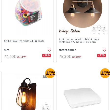
Aplique de pared doble vintage
Anilla llave redonda 240 u. bote
metalico e27 60 w 63 x 29 cm
ALFA
EDM PRODUCT
74,40€
75,30€
- 20%
- 12%
92,49€
85,86€
Envío
Envío
Gratis
Grati