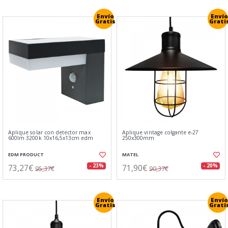
Envío
Envío
Gratis
Grati
Aplique solar con detector max
Aplique vintage colgante e-27
600lm 3200k 10x16,5x13cm edm
250x300mm
EDM PRODUCT
MATEL
73,27€
71,90€
- 23%
- 20%
95,37€
90,37€
Envío
Envío
Gratis
Grati