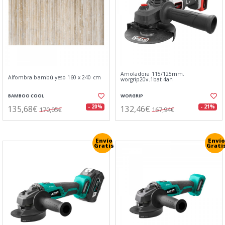
Amoladora 115/125mm.
Alfombra bambú yeso 160 x 240 cm
worgrip20v.1bat 4ah
BAMBOO COOL
WORGRIP
135,68€
132,46€
- 20%
- 21%
170,05€
167,94€
Envío
Envío
Gratis
Grati