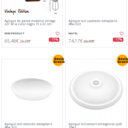
Aplique de pared metalico vintage
Aplique led cuadrado extraplano
e27 60 w color negro 15 x 22 cm
48w.3cct
EDM PRODUCT
MATEL
65,46€
74,17€
- 11%
- 17%
73,33€
89,80€
Envío
Envío
Gratis
Grati
Aplique led redondo extraplano
Aplique led sensor+emergencia ip20
48w.3cct
16w.f