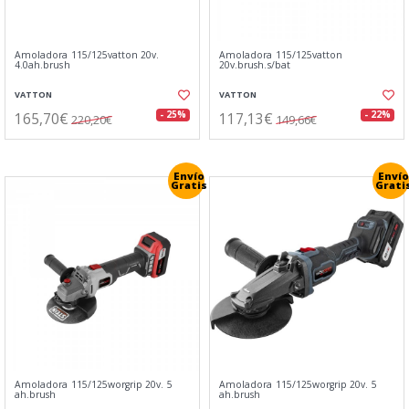
Amoladora 115/125vatton 20v.
Amoladora 115/125vatton
4.0ah.brush
20v.brush.s/bat
VATTON
VATTON
165,70€
117,13€
- 25%
- 22%
220,20€
149,66€
Envío
Envío
Gratis
Grati
Amoladora 115/125worgrip 20v. 5
Amoladora 115/125worgrip 20v. 5
ah.brush
ah.brush