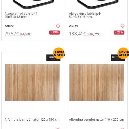
Alargo enrollable ip44
Alargo enrollable ip44
25mt.3x1,5mm.
50mt.3x1,5mm.
ONLEX
ONLEX
79,57€
138,41€
- 19%
- 23%
97,64€
179,77€
Envío
Envío
Gratis
Grati
Alfombra bambú natur 120 x 180 cm
Alfombra bambú natur 140 x 200 cm