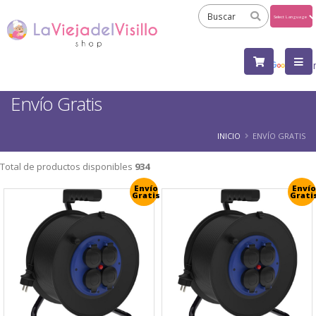
Powered
by
Tra
Envío Gratis
INICIO
ENVÍO GRATIS
Total de productos disponibles
934
Envío
Envío
Gratis
Grati