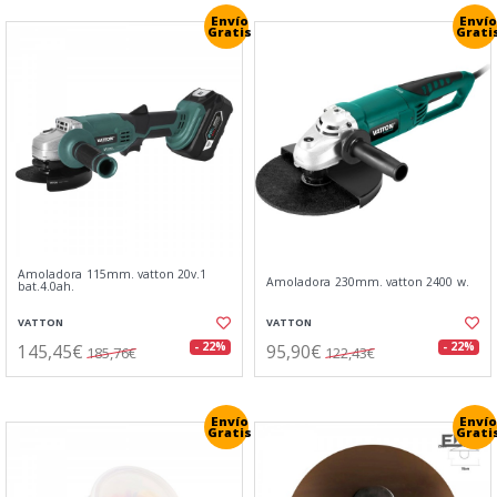
Envío
Envío
Gratis
Grati
Amoladora 115mm. vatton 20v.1
Amoladora 230mm. vatton 2400 w.
bat.4.0ah.
VATTON
VATTON
145,45€
95,90€
- 22%
- 22%
185,76€
122,43€
Envío
Envío
Gratis
Grati